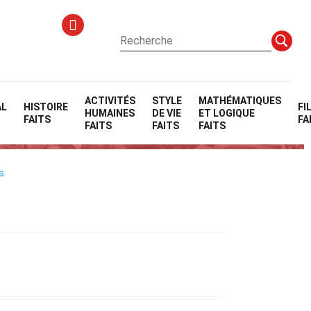
ACTIVITÉS
STYLE
MATHÉMATIQUES
AL
HISTOIRE
FI
HUMAINES
DE VIE
ET LOGIQUE
FAITS
FA
FAITS
FAITS
FAITS
s