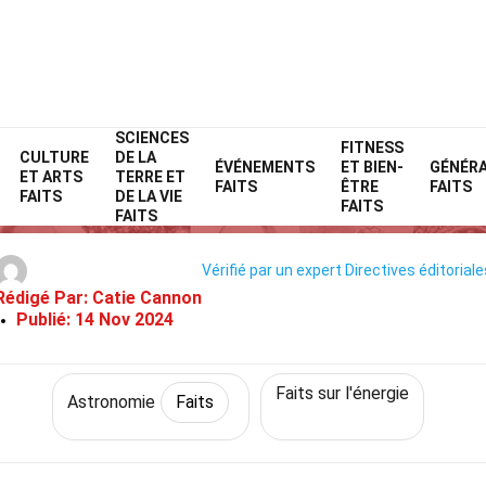
SCIENCES
Home
Technologie et sciences
Faits
Astronomie
FITNESS
Faits
CULTURE
DE LA
ÉVÉNEMENTS
ET BIEN-
GÉNÉR
ET ARTS
TERRE ET
25 Faits Sur Solaire
FAITS
ÊTRE
FAITS
FAITS
DE LA VIE
FAITS
FAITS
Vérifié par un expert
Directives éditoriale
Rédigé Par:
Catie Cannon
Publié:
14 Nov 2024
Faits sur l'énergie
Astronomie
Faits