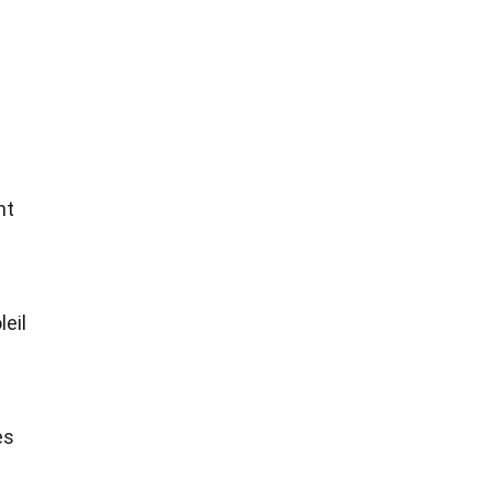
nt
leil
es