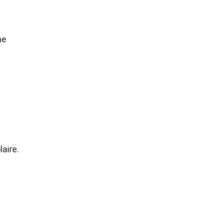
me
laire.