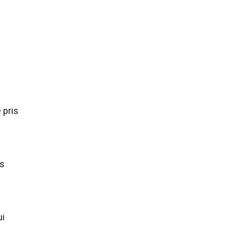
 pris
ts
ui