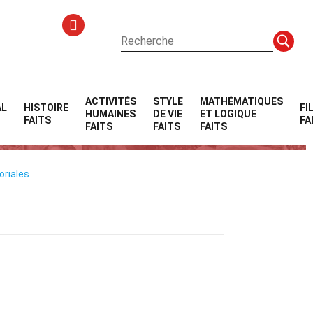
ACTIVITÉS
STYLE
MATHÉMATIQUES
AL
HISTOIRE
FI
HUMAINES
DE VIE
ET LOGIQUE
e Faible Niveau
FAITS
FA
FAITS
FAITS
FAITS
oriales