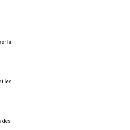
er la
t les
n des