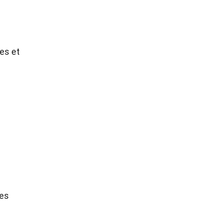
des et
ces