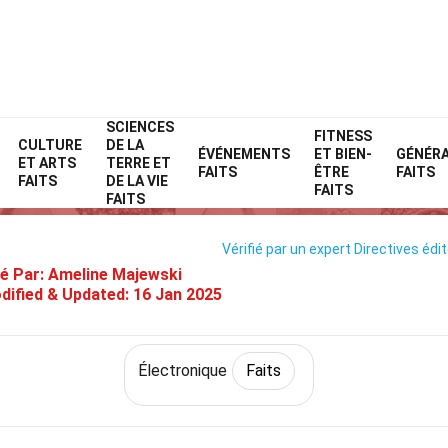
SCIENCES
Home
Technologie et sciences
Faits
Électronique
FITNESS
Faits
CULTURE
DE LA
ÉVÉNEMENTS
ET BIEN-
GÉNÉR
ET ARTS
TERRE ET
ispositif De Thérapie Au Laser D
FAITS
ÊTRE
FAITS
FAITS
DE LA VIE
FAITS
FAITS
Vérifié par un expert
Directives édit
é Par:
Ameline Majewski
dified & Updated:
16 Jan 2025
Électronique
Faits