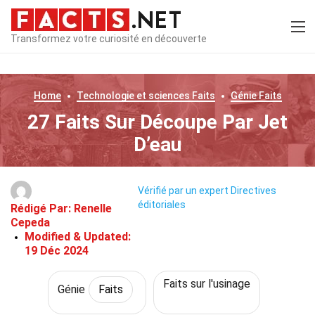
Transformez votre curiosité en découverte
Home
Technologie et sciences
Faits
Génie
Faits
27 Faits Sur Découpe Par Jet
D’eau
Vérifié par un expert
Directives
éditoriales
Rédigé Par:
Renelle
Cepeda
Modified & Updated:
19 Déc 2024
Faits sur l'usinage
Génie
Faits