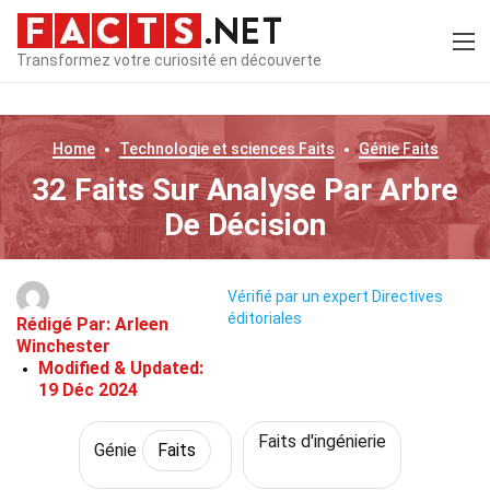
Transformez votre curiosité en découverte
Home
Technologie et sciences
Faits
Génie
Faits
32 Faits Sur Analyse Par Arbre
De Décision
Vérifié par un expert
Directives
éditoriales
Rédigé Par:
Arleen
Winchester
Modified & Updated:
19 Déc 2024
Faits d'ingénierie
Génie
Faits