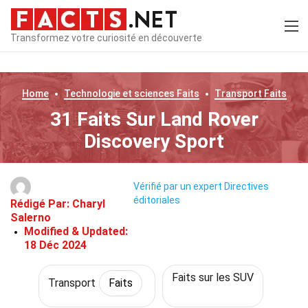
Transformez votre curiosité en découverte
Home
Technologie et sciences
Faits
Transport
Faits
31 Faits Sur Land Rover
Discovery Sport
Vérifié par un expert
Directives
éditoriales
Rédigé Par:
Charyl
Salerno
Modified & Updated:
18 Déc 2024
Faits sur les SUV
Transport
Faits