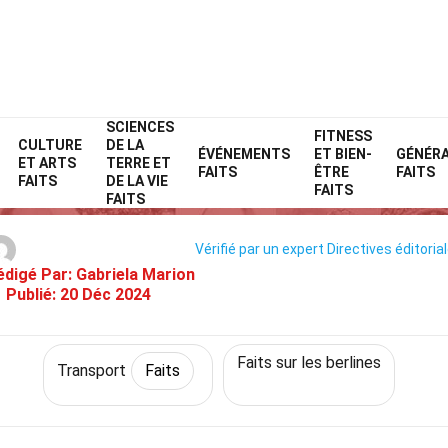
SCIENCES
Home
Technologie et sciences
Faits
Transport
FITNESS
Faits
CULTURE
DE LA
ÉVÉNEMENTS
ET BIEN-
GÉNÉR
ET ARTS
TERRE ET
34 Faits Sur Roewe D50
FAITS
ÊTRE
FAITS
FAITS
DE LA VIE
FAITS
FAITS
Vérifié par un expert
Directives éditoria
édigé Par:
Gabriela Marion
Publié:
20 Déc 2024
Faits sur les berlines
Transport
Faits