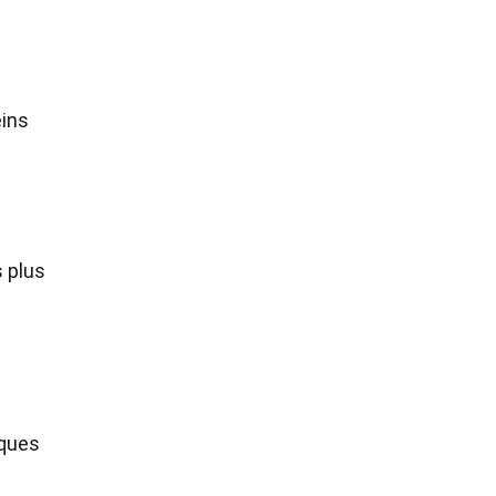
eins
s plus
lques