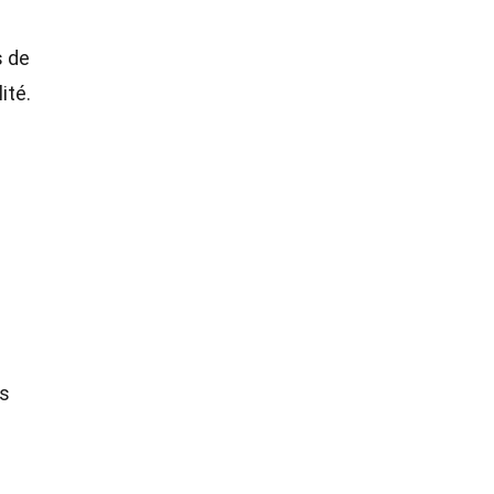
s de
ité.
es