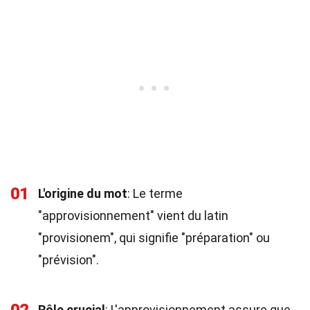
01
L'origine du mot
: Le terme
"approvisionnement" vient du latin
"provisionem", qui signifie "préparation" ou
"prévision".
Rôle crucial
: L'approvisionnement assure que