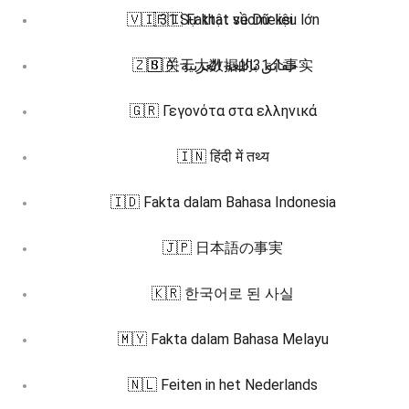
🇻🇮 31 Sự thật về Dữ liệu lớn
🇫🇮 Faktat suomeksi
🇿🇭 关于大数据的31个事实
🇸🇦 حقائق باللغة العربية
🇬🇷 Γεγονότα στα ελληνικά
🇮🇳 हिंदी में तथ्य
🇮🇩 Fakta dalam Bahasa Indonesia
🇯🇵 日本語の事実
🇰🇷 한국어로 된 사실
🇲🇾 Fakta dalam Bahasa Melayu
🇳🇱 Feiten in het Nederlands