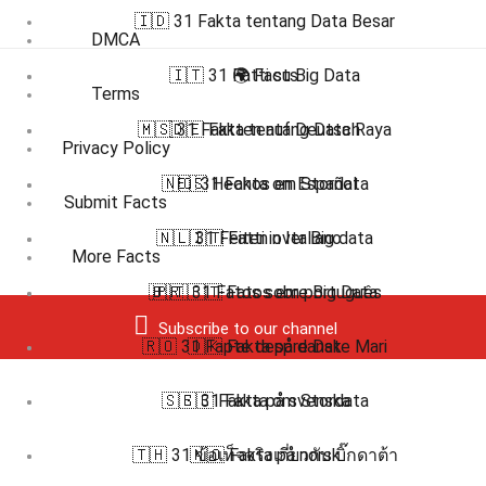
🇮🇩 31 Fakta tentang Data Besar
DMCA
🇮🇹 31 Fatti su Big Data
🌍 Facts
Terms
🇲🇸 31 Fakta tentang Data Raya
🇩🇪 Fakten auf Deutsch
Privacy Policy
🇳🇴 31 Fakta om Stordata
🇪🇸 Hechos en Español
Submit Facts
🇳🇱 31 Feiten over Big data
🇮🇹 Fatti in Italiano
More Facts
🇧🇷 🇵🇹 Fatos em português
🇵🇹 31 Fatos sobre Big Data
Subscribe to our channel
🇷🇴 31 Fapte despre Date Mari
🇩🇰 Fakta på dansk
🇸🇪 31 Fakta om Stordata
🇸🇪 Fakta på svenska
🇹🇭 31 ข้อเท็จจริงเกี่ยวกับ บิ๊กดาต้า
🇳🇴 Fakta på norsk