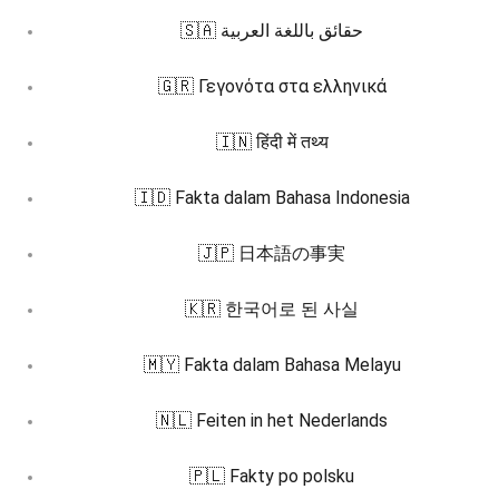
🇸🇦 حقائق باللغة العربية
🇬🇷 Γεγονότα στα ελληνικά
🇮🇳 हिंदी में तथ्य
🇮🇩 Fakta dalam Bahasa Indonesia
🇯🇵 日本語の事実
🇰🇷 한국어로 된 사실
🇲🇾 Fakta dalam Bahasa Melayu
🇳🇱 Feiten in het Nederlands
🇵🇱 Fakty po polsku