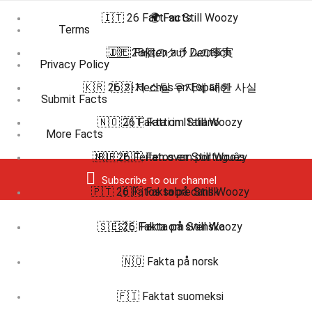
🇮🇹 26 Fatti su Still Woozy
🌍 Facts
Terms
🇯🇵 28個のクラムの事実
🇩🇪 Fakten auf Deutsch
Privacy Policy
🇰🇷 26 가지 스틸 우지에 대한 사실
🇪🇸 Hechos en Español
Submit Facts
🇳🇴 26 Fakta om Still Woozy
🇮🇹 Fatti in Italiano
More Facts
🇳🇱 26 Feiten over Still Woozy
🇧🇷 🇵🇹 Fatos em português
Subscribe to our channel
🇵🇹 26 Fatos sobre Still Woozy
🇩🇰 Fakta på dansk
🇸🇪 26 Fakta om Still Woozy
🇸🇪 Fakta på svenska
🇳🇴 Fakta på norsk
🇫🇮 Faktat suomeksi