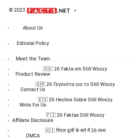
© 2023
About Us
Editorial Policy
Meet the Team
🇩🇰 26 Fakta om Still Woozy
Product Review
🇬🇷 26 Γεγονότα για το Still Woozy
Contact Us
🇪🇸 26 Hechos Sobre Still Woozy
Write For Us
🇫🇮 26 Faktaa Still Woozy
Affiliate Disclosure
🇭🇮 स्टिल वूजी के बारे में 26 तथ्य
DMCA