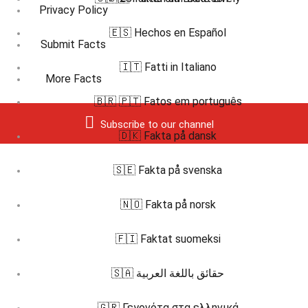
Privacy Policy
🇪🇸 Hechos en Español
Submit Facts
🇮🇹 Fatti in Italiano
More Facts
🇧🇷 🇵🇹 Fatos em português
Subscribe to our channel
🇩🇰 Fakta på dansk
🇸🇪 Fakta på svenska
🇳🇴 Fakta på norsk
🇫🇮 Faktat suomeksi
🇸🇦 حقائق باللغة العربية
🇬🇷 Γεγονότα στα ελληνικά