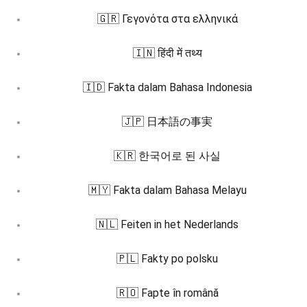
🇬🇷 Γεγονότα στα ελληνικά
🇮🇳 हिंदी में तथ्य
🇮🇩 Fakta dalam Bahasa Indonesia
🇯🇵 日本語の事実
🇰🇷 한국어로 된 사실
🇲🇾 Fakta dalam Bahasa Melayu
🇳🇱 Feiten in het Nederlands
🇵🇱 Fakty po polsku
🇷🇴 Fapte în română