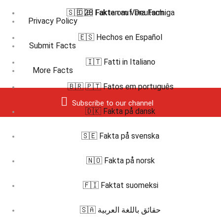
🇸🇪 28 Fakta om Vera Farmiga
🇩🇪 Fakten auf Deutsch
Privacy Policy
🇪🇸 Hechos en Español
Submit Facts
🇮🇹 Fatti in Italiano
More Facts
🇧🇷 🇵🇹 Fatos em português
Subscribe to our channel
🇩🇰 Fakta på dansk
🇸🇪 Fakta på svenska
🇳🇴 Fakta på norsk
🇫🇮 Faktat suomeksi
🇸🇦 حقائق باللغة العربية