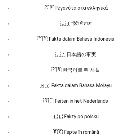
🇬🇷 Γεγονότα στα ελληνικά
🇮🇳 हिंदी में तथ्य
🇮🇩 Fakta dalam Bahasa Indonesia
🇯🇵 日本語の事実
🇰🇷 한국어로 된 사실
🇲🇾 Fakta dalam Bahasa Melayu
🇳🇱 Feiten in het Nederlands
🇵🇱 Fakty po polsku
🇷🇴 Fapte în română