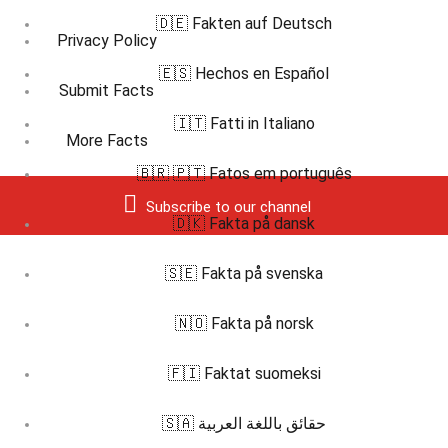
🇩🇪 Fakten auf Deutsch
Privacy Policy
🇪🇸 Hechos en Español
Submit Facts
🇮🇹 Fatti in Italiano
More Facts
🇧🇷 🇵🇹 Fatos em português
Subscribe to our channel
🇩🇰 Fakta på dansk
🇸🇪 Fakta på svenska
🇳🇴 Fakta på norsk
🇫🇮 Faktat suomeksi
🇸🇦 حقائق باللغة العربية