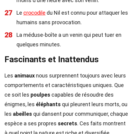
moins d'une heure avec son venin.
27
Le
crocodile
du Nil est connu pour attaquer les
humains sans provocation.
28
La méduse-boîte a un venin qui peut tuer en
quelques minutes.
Fascinants et Inattendus
Les
animaux
nous surprennent toujours avec leurs
comportements et caractéristiques uniques. Que
ce soit les
poulpes
capables de résoudre des
énigmes, les
éléphants
qui pleurent leurs morts, ou
les
abeilles
qui dansent pour communiquer, chaque
espèce a ses propres
secrets
. Ces faits montrent
à quel point la nature est riche et diversifiée.