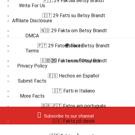
🇫🇮 29 Faktaa Betsy Brandt
Write For Us
🇮🇹 29 Fatti su Betsy Brandt
Affiliate Disclosure
🇳🇴 29 Fakta om Betsy Brandt
DMCA
🇵🇹 29 Fatos sobre Betsy Brandt
🌍 Facts
Terms
🇸🇪 29 Fakta om Betsy Brandt
🇩🇪 Fakten auf Deutsch
Privacy Policy
🇪🇸 Hechos en Español
Submit Facts
🇮🇹 Fatti in Italiano
More Facts
🇧🇷 🇵🇹 Fatos em português
Subscribe to our channel
🇩🇰 Fakta på dansk