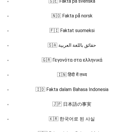
🇸🇪 Fakta på svenska
🇳🇴 Fakta på norsk
🇫🇮 Faktat suomeksi
🇸🇦 حقائق باللغة العربية
🇬🇷 Γεγονότα στα ελληνικά
🇮🇳 हिंदी में तथ्य
🇮🇩 Fakta dalam Bahasa Indonesia
🇯🇵 日本語の事実
🇰🇷 한국어로 된 사실