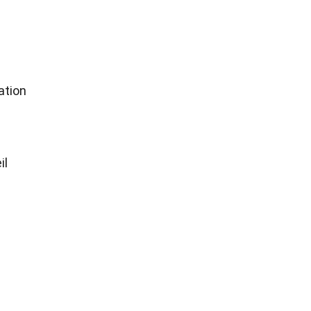
ation
il