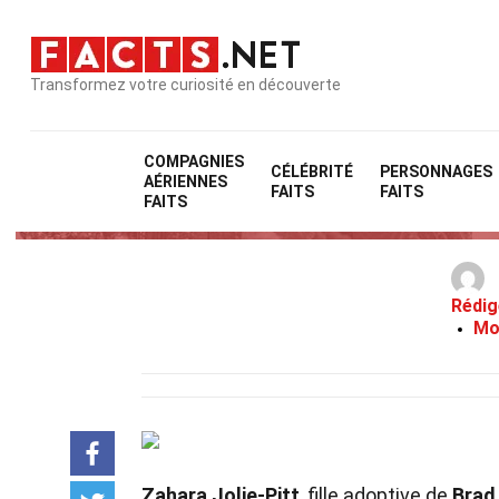
Transformez votre curiosité en découverte
COMPAGNIES
CÉLÉBRITÉ
PERSONNAGES
AÉRIENNES
FAITS
FAITS
FAITS
Rédig
Mo
Zahara Jolie-Pitt
, fille adoptive de
Brad 