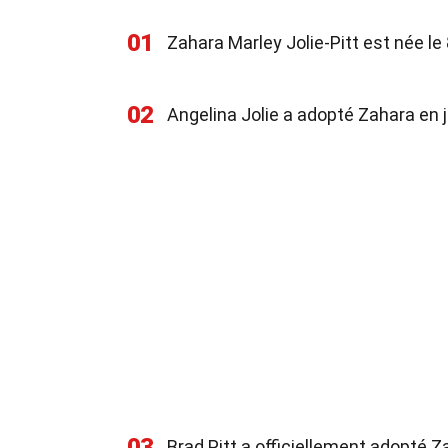
01
Zahara Marley Jolie-Pitt est née le
02
Angelina Jolie a adopté Zahara en ju
03
Brad Pitt a officiellement adopté 