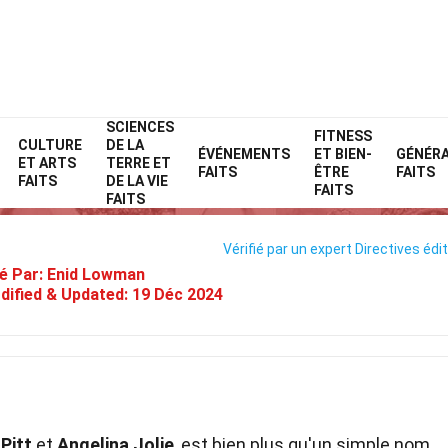
SCIENCES
Home
Célébrité
Faits
FITNESS
CULTURE
DE LA
ÉVÉNEMENTS
ET BIEN-
GÉNÉR
ET ARTS
TERRE ET
29 Faits Sur Zahara Jolie-Pitt
FAITS
ÊTRE
FAITS
FAITS
DE LA VIE
FAITS
FAITS
Vérifié par un expert
Directives édit
é Par:
Enid Lowman
dified & Updated:
19 Déc 2024
Pitt
et
Angelina Jolie
, est bien plus qu'un simple nom