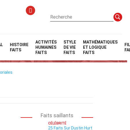
ACTIVITÉS
STYLE
MATHÉMATIQUES
AL
HISTOIRE
FI
HUMAINES
DE VIE
ET LOGIQUE
FAITS
FA
FAITS
FAITS
FAITS
oriales
Faits saillants
CÉLÉBRITÉ
25 Faits Sur Dustin Hurt