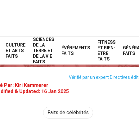
SCIENCES
Home
Célébrité
Faits
FITNESS
CULTURE
DE LA
ÉVÉNEMENTS
ET BIEN-
GÉNÉR
ET ARTS
TERRE ET
31 Faits Sur Patrick Wilson
FAITS
ÊTRE
FAITS
FAITS
DE LA VIE
FAITS
FAITS
Vérifié par un expert
Directives édit
é Par:
Kiri Kammerer
dified & Updated:
16 Jan 2025
Faits de célébrités