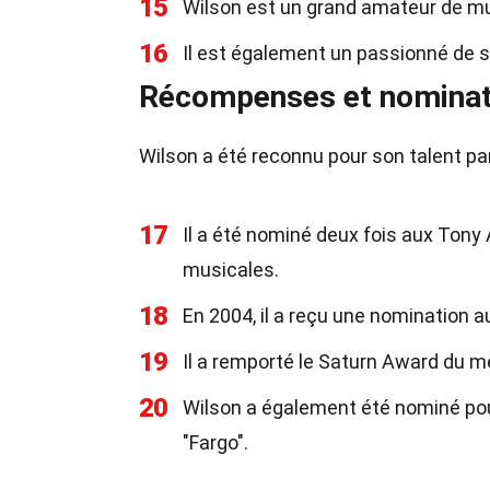
15
Wilson est un grand amateur de mus
16
Il est également un passionné de 
Récompenses et nominat
Wilson a été reconnu pour son talent par
17
Il a été nominé deux fois aux To
musicales.
18
En 2004, il a reçu une nomination a
19
Il a remporté le Saturn Award du me
20
Wilson a également été nominé pour
"Fargo".