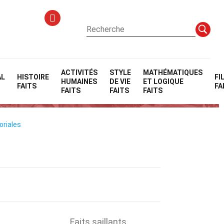
ACTIVITÉS
STYLE
MATHÉMATIQUES
AL
HISTOIRE
FI
HUMAINES
DE VIE
ET LOGIQUE
FAITS
FA
FAITS
FAITS
FAITS
oriales
Faits saillants