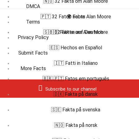
🇳🇴 32 Fakta om Alan Moore
DMCA
🇵🇹 32 Fatos sobre Alan Moore
🌍 Facts
Terms
🇸🇪 32 Fakta om Alan Moore
🇩🇪 Fakten auf Deutsch
Privacy Policy
🇪🇸 Hechos en Español
Submit Facts
🇮🇹 Fatti in Italiano
More Facts
🇧🇷 🇵🇹 Fatos em português
Subscribe to our channel
🇩🇰 Fakta på dansk
🇸🇪 Fakta på svenska
🇳🇴 Fakta på norsk