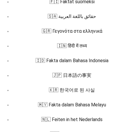
🇫🇮 Faktat suomeksi
🇸🇦 حقائق باللغة العربية
🇬🇷 Γεγονότα στα ελληνικά
🇮🇳 हिंदी में तथ्य
🇮🇩 Fakta dalam Bahasa Indonesia
🇯🇵 日本語の事実
🇰🇷 한국어로 된 사실
🇲🇾 Fakta dalam Bahasa Melayu
🇳🇱 Feiten in het Nederlands