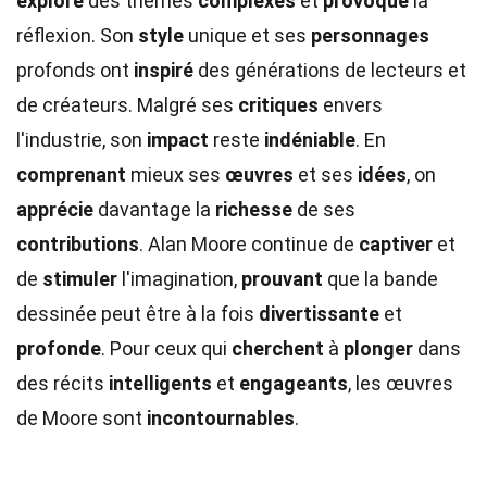
exploré
des thèmes
complexes
et
provoqué
la
réflexion. Son
style
unique et ses
personnages
profonds ont
inspiré
des générations de lecteurs et
de créateurs. Malgré ses
critiques
envers
l'industrie, son
impact
reste
indéniable
. En
comprenant
mieux ses
œuvres
et ses
idées
, on
apprécie
davantage la
richesse
de ses
contributions
. Alan Moore continue de
captiver
et
de
stimuler
l'imagination,
prouvant
que la bande
dessinée peut être à la fois
divertissante
et
profonde
. Pour ceux qui
cherchent
à
plonger
dans
des récits
intelligents
et
engageants
, les œuvres
de Moore sont
incontournables
.