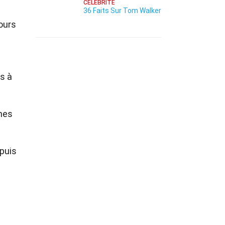
CÉLÉBRITÉ
36 Faits Sur Tom Walker
ours
s à
nes
 puis