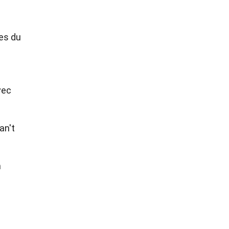
es du
vec
an't
n