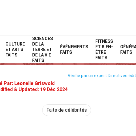
SCIENCES
Home
Célébrité
Faits
FITNESS
CULTURE
DE LA
ÉVÉNEMENTS
ET BIEN-
GÉNÉR
ET ARTS
TERRE ET
32 Faits Sur The Rolling Stone
FAITS
ÊTRE
FAITS
FAITS
DE LA VIE
FAITS
FAITS
Vérifié par un expert
Directives édit
é Par:
Leonelle Griswold
dified & Updated:
19 Déc 2024
Faits de célébrités