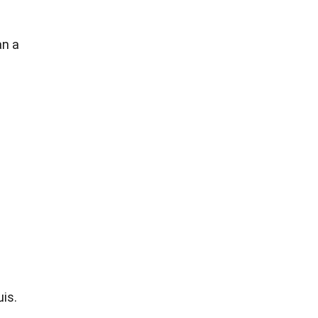
an a
is.