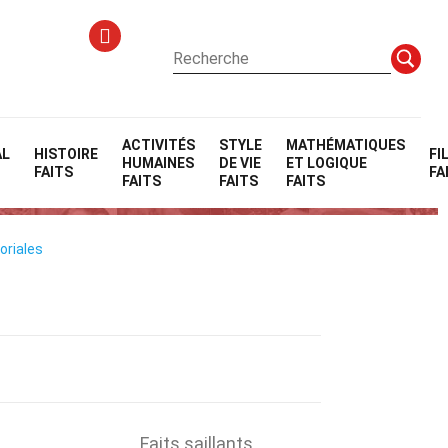
ACTIVITÉS
STYLE
MATHÉMATIQUES
AL
HISTOIRE
FI
HUMAINES
DE VIE
ET LOGIQUE
s
FAITS
FA
FAITS
FAITS
FAITS
oriales
Faits saillants