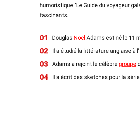
humoristique "Le Guide du voyageur gala
fascinants.
01
Douglas
Noël
Adams est né le 11 m
02
Il a étudié la littérature anglaise à
03
Adams a rejoint le célèbre
groupe
d
04
Il a écrit des sketches pour la séri