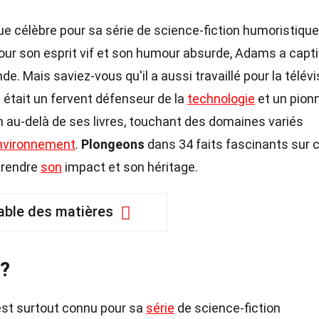
ue célèbre pour sa série de science-fiction humoristique
ur son esprit vif et son humour absurde, Adams a capt
e. Mais saviez-vous qu'il a aussi travaillé pour la télévi
 il était un fervent défenseur de la
technologie
et un pionn
n au-delà de ses livres, touchant des domaines variés
nvironnement
.
Plongeons
dans 34 faits fascinants sur 
prendre
son
impact et son héritage.
able des matières
 ?
est surtout connu pour sa
série
de science-fiction