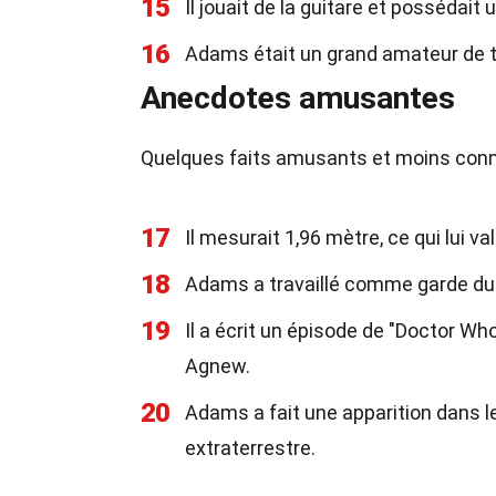
15
Il jouait de la guitare et possédai
16
Adams était un grand amateur de te
Anecdotes amusantes
Quelques faits amusants et moins con
17
Il mesurait 1,96 mètre, ce qui lui va
18
Adams a travaillé comme garde d
19
Il a écrit un épisode de "Doctor Wh
Agnew.
20
Adams a fait une apparition dans l
extraterrestre.