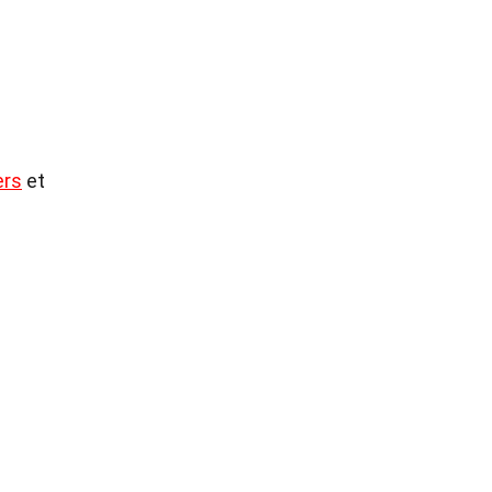
ers
et