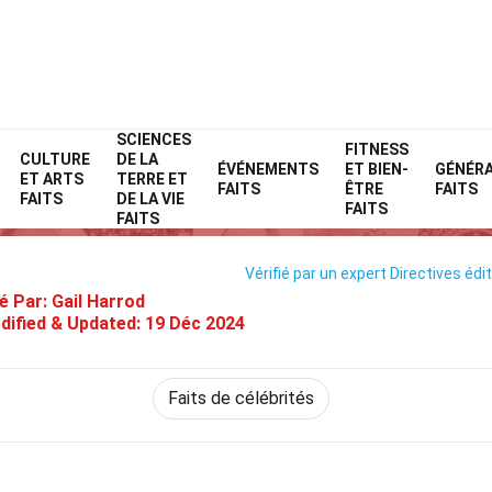
SCIENCES
Home
Célébrité
Faits
FITNESS
CULTURE
DE LA
ÉVÉNEMENTS
ET BIEN-
GÉNÉR
ET ARTS
TERRE ET
34 Faits Sur Douglas Adams
FAITS
ÊTRE
FAITS
FAITS
DE LA VIE
FAITS
FAITS
Vérifié par un expert
Directives édit
é Par:
Gail Harrod
dified & Updated:
19 Déc 2024
Faits de célébrités