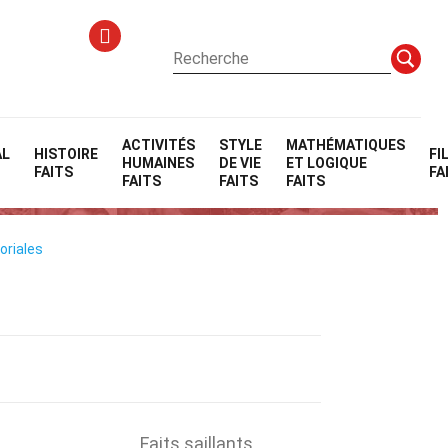
ACTIVITÉS
STYLE
MATHÉMATIQUES
AL
HISTOIRE
FI
HUMAINES
DE VIE
ET LOGIQUE
FAITS
FA
FAITS
FAITS
FAITS
oriales
Faits saillants