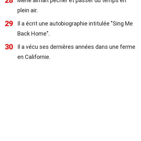
28
Merle aimait pêcher et passer du temps en
plein air.
29
Il a écrit une autobiographie intitulée "Sing Me
Back Home".
30
Il a vécu ses dernières années dans une ferme
en Californie.