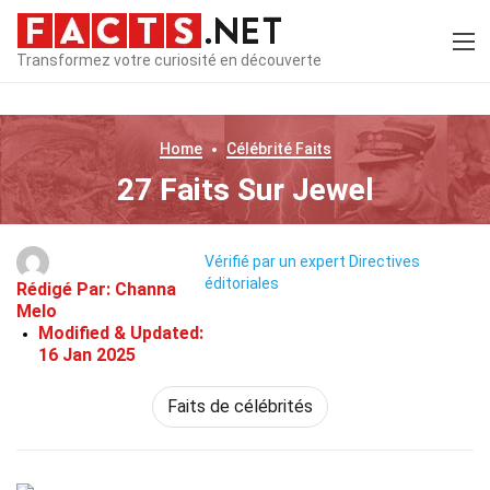
Transformez votre curiosité en découverte
Home
Célébrité
Faits
27 Faits Sur Jewel
Vérifié par un expert
Directives
éditoriales
Rédigé Par:
Channa
Melo
Modified & Updated:
16 Jan 2025
Faits de célébrités