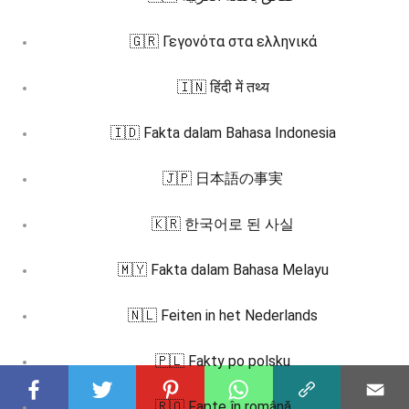
🇬🇷 Γεγονότα στα ελληνικά
🇮🇳 हिंदी में तथ्य
🇮🇩 Fakta dalam Bahasa Indonesia
🇯🇵 日本語の事実
🇰🇷 한국어로 된 사실
🇲🇾 Fakta dalam Bahasa Melayu
🇳🇱 Feiten in het Nederlands
🇵🇱 Fakty po polsku
🇷🇴 Fapte în română