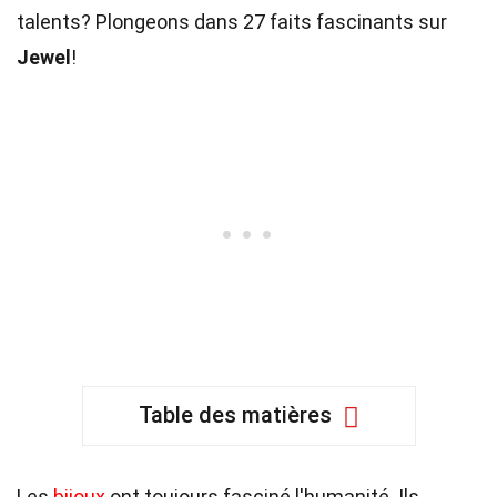
talents? Plongeons dans 27 faits fascinants sur
Jewel
!
Table des matières
Les
bijoux
ont toujours fasciné l'humanité. Ils