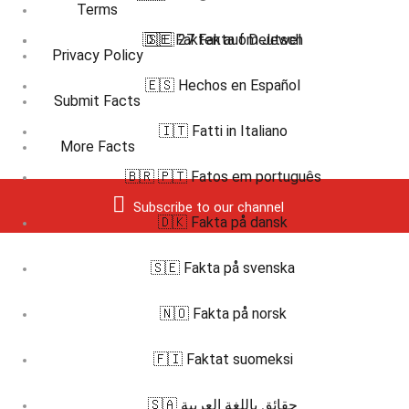
Terms
🇩🇪 Fakten auf Deutsch
🇸🇪 27 Fakta om Jewel
Privacy Policy
🇪🇸 Hechos en Español
Submit Facts
🇮🇹 Fatti in Italiano
More Facts
🇧🇷 🇵🇹 Fatos em português
Subscribe to our channel
🇩🇰 Fakta på dansk
🇸🇪 Fakta på svenska
🇳🇴 Fakta på norsk
🇫🇮 Faktat suomeksi
🇸🇦 حقائق باللغة العربية