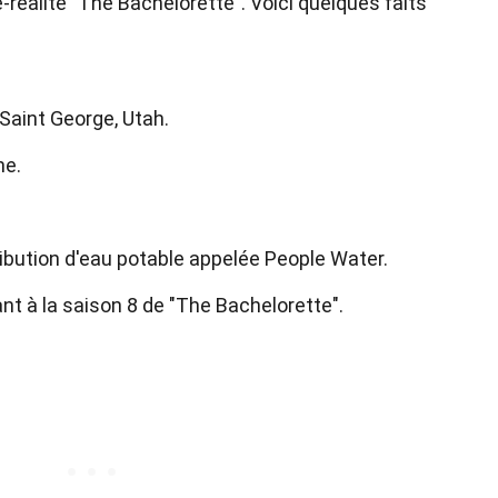
é-réalité "The Bachelorette". Voici quelques faits
 Saint George, Utah.
ne.
ribution d'eau potable appelée People Water.
nt à la saison 8 de "The Bachelorette".