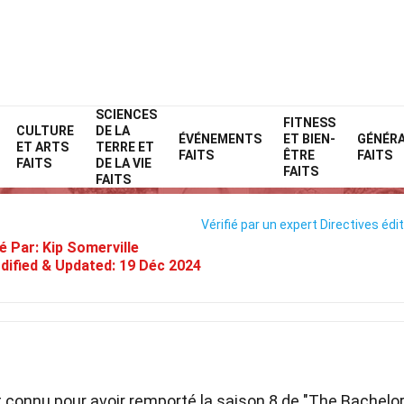
SCIENCES
Home
Célébrité
Faits
FITNESS
CULTURE
DE LA
ÉVÉNEMENTS
ET BIEN-
GÉNÉR
ET ARTS
TERRE ET
42 Faits Sur Jef Holm
FAITS
ÊTRE
FAITS
FAITS
DE LA VIE
FAITS
FAITS
Vérifié par un expert
Directives édit
é Par:
Kip Somerville
dified & Updated:
19 Déc 2024
 connu pour avoir remporté la saison 8 de "The Bachelor