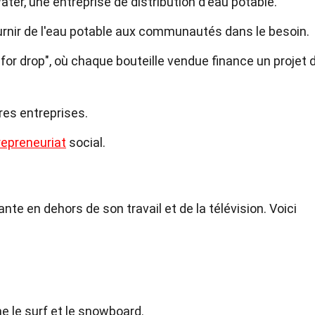
ter, une entreprise de distribution d'eau potable.
urnir de l'eau potable aux communautés dans le besoin.
 for drop", où chaque bouteille vendue finance un projet 
res entreprises.
repreneuriat
social.
te en dehors de son travail et de la télévision. Voici
me le surf et le snowboard.