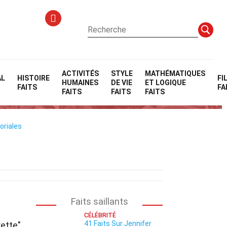
ACTIVITÉS
STYLE
MATHÉMATIQUES
AL
HISTOIRE
FI
HUMAINES
DE VIE
ET LOGIQUE
FAITS
FA
FAITS
FAITS
FAITS
oriales
Faits saillants
CÉLÉBRITÉ
41 Faits Sur Jennifer
ette"