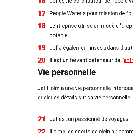
16
Jef est le cofondateur de People Wa
17
People Water a pour mission de fo
18
L'entreprise utilise un modèle "drop
potable.
19
Jef a également investi dans d'aut
20
Il est un fervent défenseur de l'
ent
Vie personnelle
Jef Holm a une vie personnelle intéressan
quelques détails sur sa vie personnelle.
21
Jef est un passionné de voyages.
22
Il aime les sports de plein air com