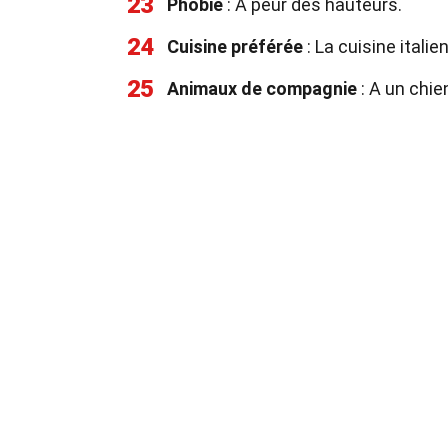
23
Phobie
: A peur des hauteurs.
24
Cuisine préférée
: La cuisine italie
25
Animaux de compagnie
: A un chi