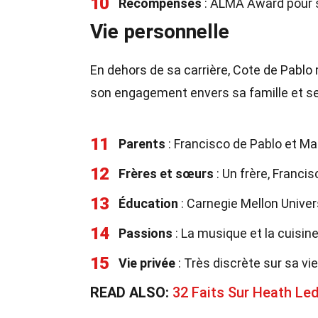
10
Récompenses
: ALMA Award pour s
Vie personnelle
En dehors de sa carrière, Cote de Pablo
son engagement envers sa famille et s
11
Parents
: Francisco de Pablo et Ma
12
Frères et sœurs
: Un frère, Francis
13
Éducation
: Carnegie Mellon Univer
14
Passions
: La musique et la cuisine
15
Vie privée
: Très discrète sur sa v
READ ALSO:
32 Faits Sur Heath Le