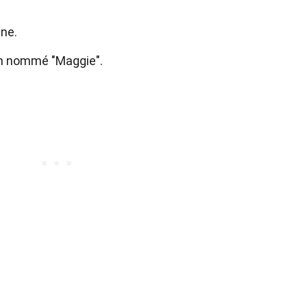
nne.
en nommé "Maggie".