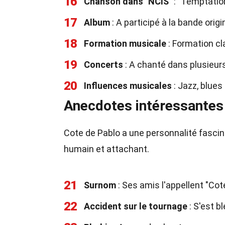
16
Chanson dans "NCIS"
: "Temptatio
17
Album
: A participé à la bande origi
18
Formation musicale
: Formation cl
19
Concerts
: A chanté dans plusieur
20
Influences musicales
: Jazz, blues
Anecdotes intéressantes
Cote de Pablo a une personnalité fasci
humain et attachant.
21
Surnom
: Ses amis l'appellent "Cot
22
Accident sur le tournage
: S'est b