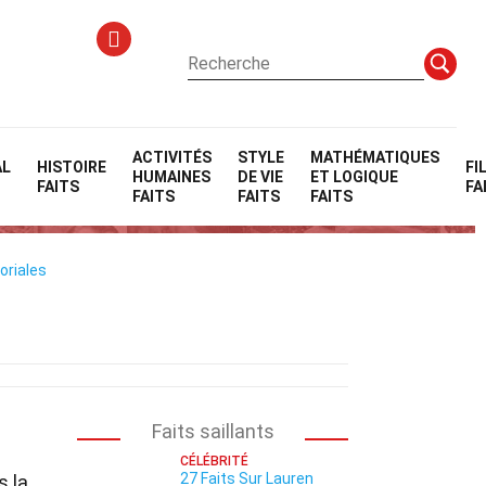
ACTIVITÉS
STYLE
MATHÉMATIQUES
AL
HISTOIRE
FI
HUMAINES
DE VIE
ET LOGIQUE
FAITS
FA
FAITS
FAITS
FAITS
oriales
Faits saillants
CÉLÉBRITÉ
27 Faits Sur Lauren
s la