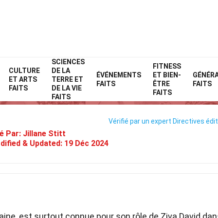
SCIENCES
Home
Célébrité
Faits
FITNESS
CULTURE
DE LA
ÉVÉNEMENTS
ET BIEN-
GÉNÉR
ET ARTS
TERRE ET
45 Faits Sur Cote De Pablo
FAITS
ÊTRE
FAITS
FAITS
DE LA VIE
FAITS
FAITS
Vérifié par un expert
Directives édit
é Par:
Jillane Stitt
dified & Updated:
19 Déc 2024
caine, est surtout connue pour son rôle de Ziva David dan