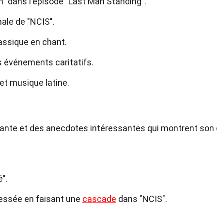
n" dans l'épisode "Last Man Standing".
nale de "NCIS".
assique en chant.
s événements caritatifs.
 et musique latine.
nante et des anecdotes intéressantes qui montrent son
é".
lessée en faisant une
cascade
dans "NCIS".