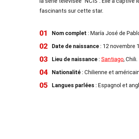
la série télévisée "NCIS". Elle a captivé
fascinants sur cette star.
01
Nom complet
: María José de Pabl
02
Date de naissance
: 12 novembre 
03
Lieu de naissance
:
Santiago
, Chili.
04
Nationalité
: Chilienne et américai
05
Langues parlées
: Espagnol et angl