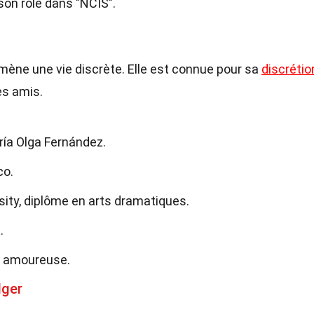
on rôle dans "NCIS".
 mène une vie discrète. Elle est connue pour sa
discrétio
es amis.
ría Olga Fernández.
co.
sity, diplôme en arts dramatiques.
.
ie amoureuse.
dger