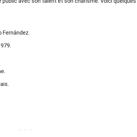
 le public avec son talent et son charisme. Voici quelques
o Fernández.
1979.
ne.
ais.