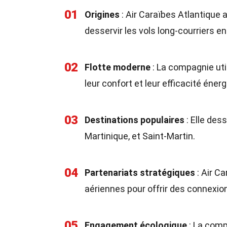
01
Origines
: Air Caraïbes Atlantique a
desservir les vols long-courriers en
02
Flotte moderne
: La compagnie uti
leur confort et leur efficacité éner
03
Destinations populaires
: Elle des
Martinique, et Saint-Martin.
04
Partenariats stratégiques
: Air C
aériennes pour offrir des connexio
05
Engagement écologique
: La comp