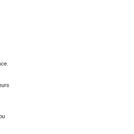
ace.
eurs
 ou