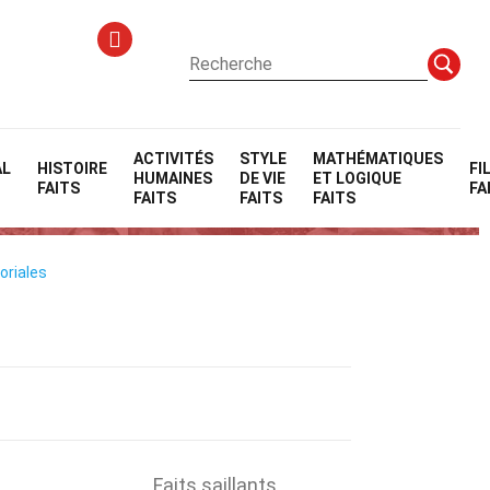
ACTIVITÉS
STYLE
MATHÉMATIQUES
AL
HISTOIRE
FI
HUMAINES
DE VIE
ET LOGIQUE
que
FAITS
FA
FAITS
FAITS
FAITS
oriales
Faits saillants