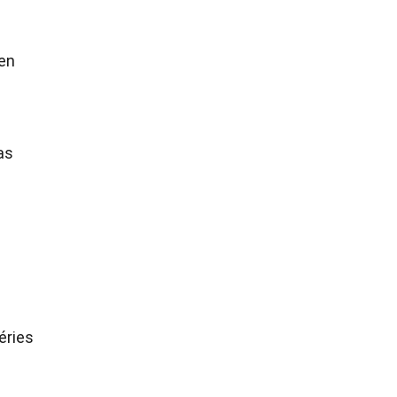
 en
as
éries