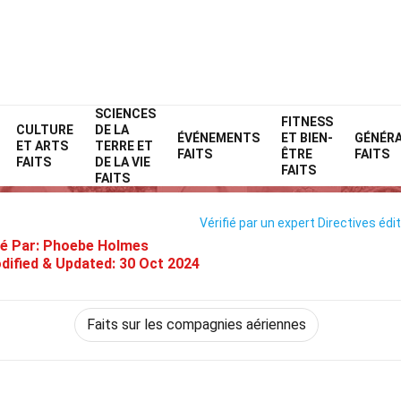
SCIENCES
Home
Compagnies aériennes
Faits
FITNESS
CULTURE
DE LA
ÉVÉNEMENTS
ET BIEN-
GÉNÉR
ET ARTS
TERRE ET
 Faits Sur Air Caraïbes Atlanti
FAITS
ÊTRE
FAITS
FAITS
DE LA VIE
FAITS
FAITS
Vérifié par un expert
Directives édit
é Par:
Phoebe Holmes
dified & Updated:
30 Oct 2024
Faits sur les compagnies aériennes