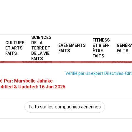
SCIENCES
Home
Compagnies aériennes
Faits
FITNESS
CULTURE
DE LA
ÉVÉNEMENTS
ET BIEN-
GÉNÉR
ET ARTS
TERRE ET
33 Faits Sur Avia Express
FAITS
ÊTRE
FAITS
FAITS
DE LA VIE
FAITS
FAITS
Vérifié par un expert
Directives édit
é Par:
Marybelle Jahnke
dified & Updated:
16 Jan 2025
Faits sur les compagnies aériennes