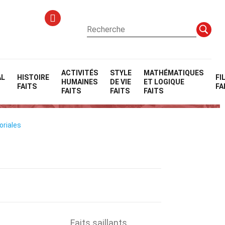
ACTIVITÉS
STYLE
MATHÉMATIQUES
AL
HISTOIRE
FI
HUMAINES
DE VIE
ET LOGIQUE
FAITS
FA
FAITS
FAITS
FAITS
oriales
Faits saillants