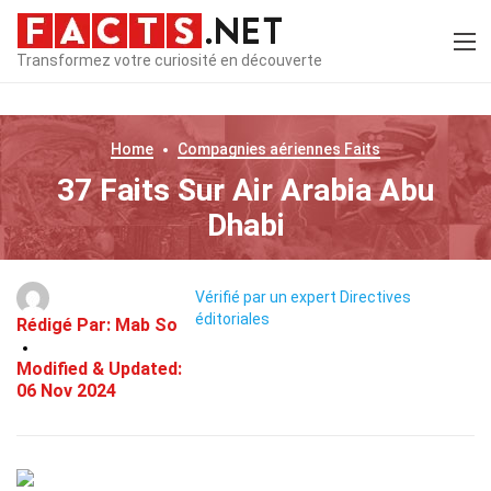
Transformez votre curiosité en découverte
Home
Compagnies aériennes
Faits
37 Faits Sur Air Arabia Abu
Dhabi
Vérifié par un expert
Directives
éditoriales
Rédigé Par:
Mab So
Modified & Updated:
06 Nov 2024