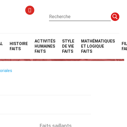
ACTIVITÉS
STYLE
MATHÉMATIQUES
AL
HISTOIRE
FI
HUMAINES
DE VIE
ET LOGIQUE
FAITS
FA
FAITS
FAITS
FAITS
oriales
Faits saillants