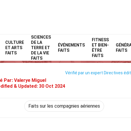
SCIENCES
Home
Compagnies aériennes
Faits
FITNESS
CULTURE
DE LA
ÉVÉNEMENTS
ET BIEN-
GÉNÉR
ET ARTS
TERRE ET
38 Faits Sur Taron Avia
FAITS
ÊTRE
FAITS
FAITS
DE LA VIE
FAITS
FAITS
Vérifié par un expert
Directives édit
é Par:
Valerye Miguel
dified & Updated:
30 Oct 2024
Faits sur les compagnies aériennes