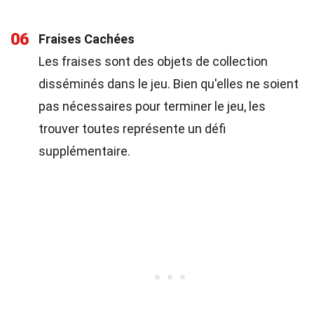
06
Fraises Cachées
Les fraises sont des objets de collection
disséminés dans le jeu. Bien qu'elles ne soient
pas nécessaires pour terminer le jeu, les
trouver toutes représente un défi
supplémentaire.