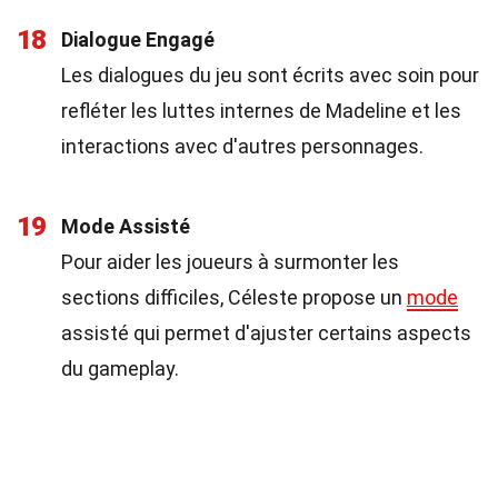
18
Dialogue Engagé
Les dialogues du jeu sont écrits avec soin pour
refléter les luttes internes de Madeline et les
interactions avec d'autres personnages.
19
Mode Assisté
Pour aider les joueurs à surmonter les
sections difficiles, Céleste propose un
mode
assisté qui permet d'ajuster certains aspects
du gameplay.