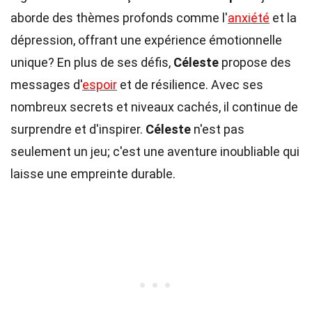
aborde des thèmes profonds comme l'
anxiété
et la
dépression, offrant une expérience émotionnelle
unique? En plus de ses défis,
Céleste
propose des
messages d'
espoir
et de résilience. Avec ses
nombreux secrets et niveaux cachés, il continue de
surprendre et d'inspirer.
Céleste
n'est pas
seulement un jeu; c'est une aventure inoubliable qui
laisse une empreinte durable.