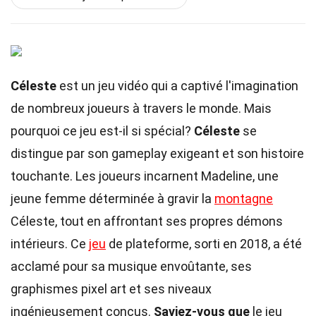
Céleste
est un jeu vidéo qui a captivé l'imagination
de nombreux joueurs à travers le monde. Mais
pourquoi ce jeu est-il si spécial?
Céleste
se
distingue par son gameplay exigeant et son histoire
touchante. Les joueurs incarnent Madeline, une
jeune femme déterminée à gravir la
montagne
Céleste, tout en affrontant ses propres démons
intérieurs. Ce
jeu
de plateforme, sorti en 2018, a été
acclamé pour sa musique envoûtante, ses
graphismes pixel art et ses niveaux
ingénieusement conçus.
Saviez-vous que
le jeu