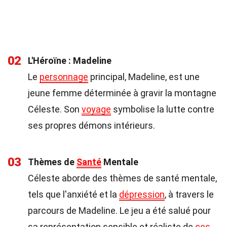
02
L'Héroïne : Madeline
Le
personnage
principal, Madeline, est une
jeune femme déterminée à gravir la montagne
Céleste. Son
voyage
symbolise la lutte contre
ses propres démons intérieurs.
03
Thèmes de
Santé
Mentale
Céleste aborde des thèmes de santé mentale,
tels que l'anxiété et la
dépression
, à travers le
parcours de Madeline. Le jeu a été salué pour
sa représentation sensible et réaliste de
ces