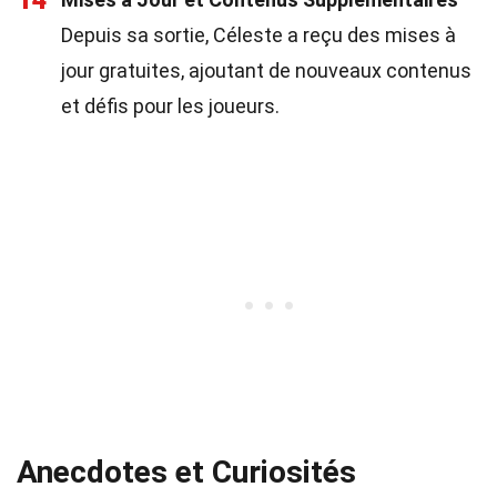
14
Depuis sa sortie, Céleste a reçu des mises à
jour gratuites, ajoutant de nouveaux contenus
et défis pour les joueurs.
Anecdotes et Curiosités