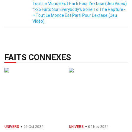
Tout Le Monde Est Parti Pour L'extase (Jeu Vidéo)
">25 Faits Sur Everybody's Gone To The Rapture -
> Tout Le Monde Est Parti Pour L'extase (Jeu
Vidéo)
FAITS CONNEXES
UNIVERS
29 Oct 2024
UNIVERS
04 Nov 2024