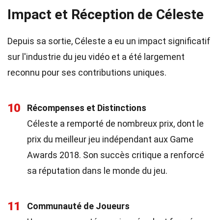
Impact et Réception de Céleste
Depuis sa sortie, Céleste a eu un impact significatif
sur l'industrie du jeu vidéo et a été largement
reconnu pour ses contributions uniques.
10
Récompenses et Distinctions
Céleste a remporté de nombreux prix, dont le
prix du meilleur jeu indépendant aux Game
Awards 2018. Son succès critique a renforcé
sa réputation dans le monde du jeu.
11
Communauté de Joueurs