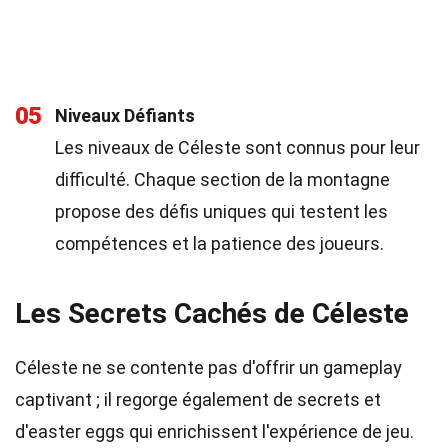
05
Niveaux Défiants
Les niveaux de Céleste sont connus pour leur
difficulté. Chaque section de la montagne
propose des défis uniques qui testent les
compétences et la patience des joueurs.
Les Secrets Cachés de Céleste
Céleste ne se contente pas d'offrir un gameplay
captivant ; il regorge également de secrets et
d'easter eggs qui enrichissent l'expérience de jeu.