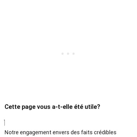
Cette page vous a-t-elle été utile?
Notre engagement envers des faits crédibles