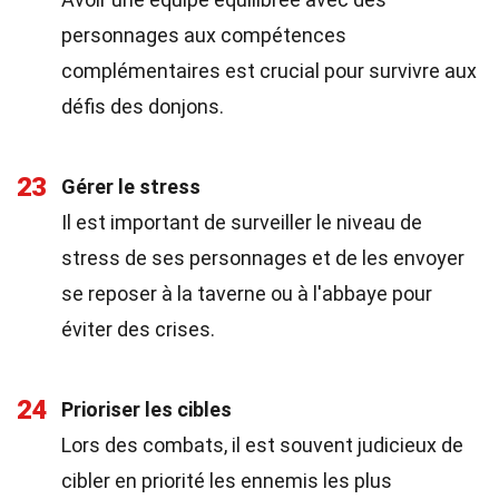
personnages aux compétences
complémentaires est crucial pour survivre aux
défis des donjons.
23
Gérer le stress
Il est important de surveiller le niveau de
stress de ses personnages et de les envoyer
se reposer à la taverne ou à l'abbaye pour
éviter des crises.
24
Prioriser les cibles
Lors des combats, il est souvent judicieux de
cibler en priorité les ennemis les plus