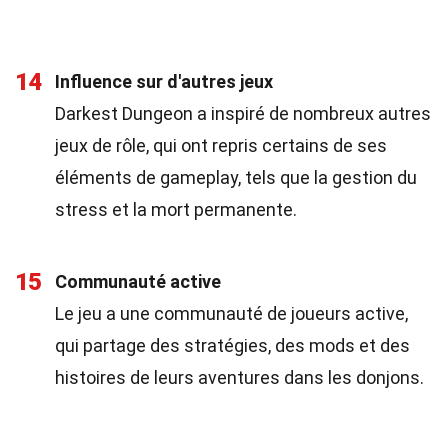
14
Influence sur d'autres jeux
Darkest Dungeon a inspiré de nombreux autres
jeux de rôle, qui ont repris certains de ses
éléments de gameplay, tels que la gestion du
stress et la mort permanente.
15
Communauté active
Le jeu a une communauté de joueurs active,
qui partage des stratégies, des mods et des
histoires de leurs aventures dans les donjons.