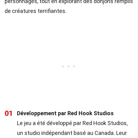
personnages, tout en explorant des donjons remplis
de créatures terrifiantes.
01
Développement par Red Hook Studios
Le jeu a été développé par Red Hook Studios,
un studio indépendant basé au Canada. Leur