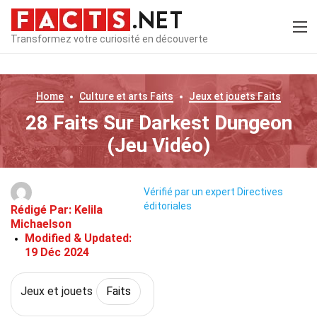
Transformez votre curiosité en découverte
Home
Culture et arts
Faits
Jeux et jouets
Faits
28 Faits Sur Darkest Dungeon
(Jeu Vidéo)
Vérifié par un expert
Directives
éditoriales
Rédigé Par:
Kelila
Michaelson
Modified & Updated:
19 Déc 2024
Jeux et jouets
Faits