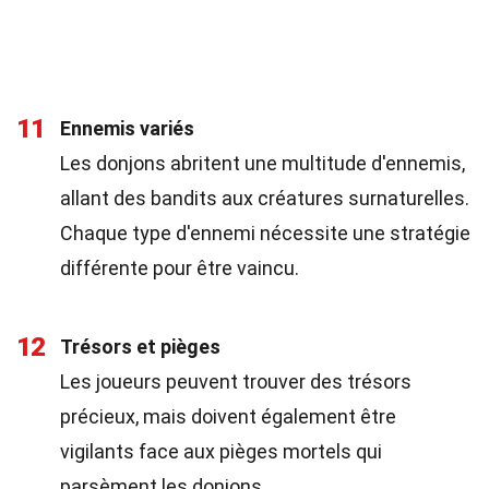
11
Ennemis variés
Les donjons abritent une multitude d'ennemis,
allant des bandits aux créatures surnaturelles.
Chaque type d'ennemi nécessite une stratégie
différente pour être vaincu.
12
Trésors et pièges
Les joueurs peuvent trouver des trésors
précieux, mais doivent également être
vigilants face aux pièges mortels qui
parsèment les donjons.