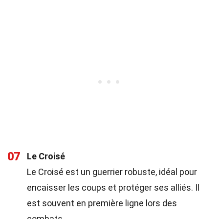
07
Le Croisé
Le Croisé est un guerrier robuste, idéal pour
encaisser les coups et protéger ses alliés. Il
est souvent en première ligne lors des
combats.