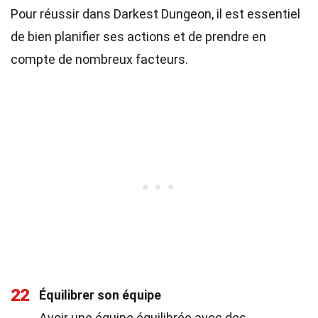
Pour réussir dans Darkest Dungeon, il est essentiel
de bien planifier ses actions et de prendre en
compte de nombreux facteurs.
22
Équilibrer son équipe
Avoir une équipe équilibrée avec des