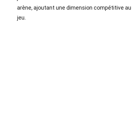
arène, ajoutant une dimension compétitive au
jeu.