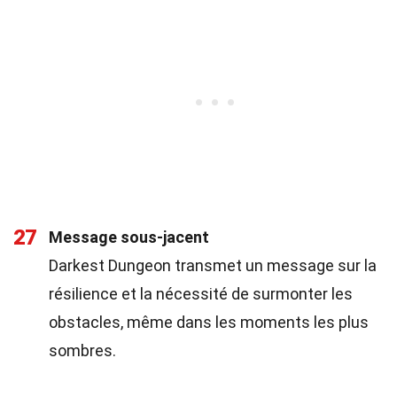
27
Message sous-jacent
Darkest Dungeon transmet un message sur la
résilience et la nécessité de surmonter les
obstacles, même dans les moments les plus
sombres.