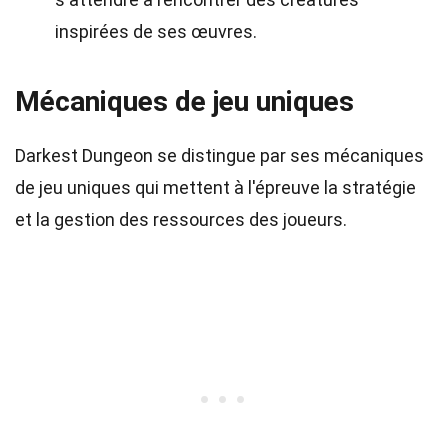
inspirées de ses œuvres.
Mécaniques de jeu uniques
Darkest Dungeon se distingue par ses mécaniques
de jeu uniques qui mettent à l'épreuve la stratégie
et la gestion des ressources des joueurs.