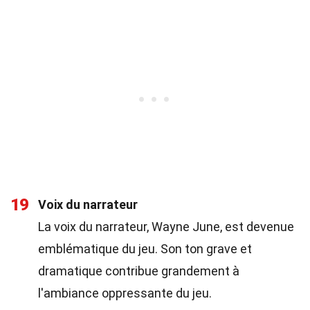
19
Voix du narrateur
La voix du narrateur, Wayne June, est devenue
emblématique du jeu. Son ton grave et
dramatique contribue grandement à
l'ambiance oppressante du jeu.