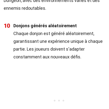
Dungeon, avec des environnements variés et des
ennemis redoutables.
10
Donjons générés aléatoirement
Chaque donjon est généré aléatoirement,
garantissant une expérience unique à chaque
partie. Les joueurs doivent s'adapter
constamment aux nouveaux défis.