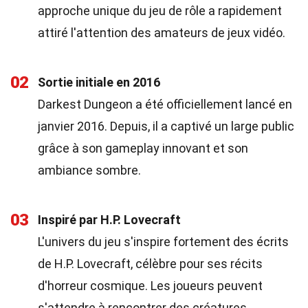
approche unique du jeu de rôle a rapidement
attiré l'attention des amateurs de jeux vidéo.
02
Sortie initiale en 2016
Darkest Dungeon a été officiellement lancé en
janvier 2016. Depuis, il a captivé un large public
grâce à son gameplay innovant et son
ambiance sombre.
03
Inspiré par H.P. Lovecraft
L'univers du jeu s'inspire fortement des écrits
de H.P. Lovecraft, célèbre pour ses récits
d'horreur cosmique. Les joueurs peuvent
s'attendre à rencontrer des créatures