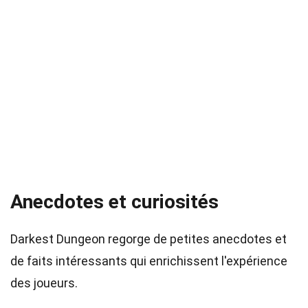
Anecdotes et curiosités
Darkest Dungeon regorge de petites anecdotes et
de faits intéressants qui enrichissent l'expérience
des joueurs.