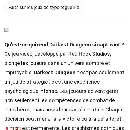
Faits sur les jeux de type roguelike
Qu'est-ce qui rend Darkest Dungeon si captivant ?
Ce jeu vidéo, développé par Red Hook Studios,
plonge les joueurs dans un univers sombre et
impitoyable.
Darkest Dungeon
n'est pas seulement
un jeu de stratégie ; c'est une expérience
psychologique intense. Les joueurs doivent gérer
non seulement les compétences de combat de
leurs héros, mais aussi leur santé mentale. Chaque
décision peut mener à la victoire ou à la défaite, et
la mort
est permanente. Les graphismes gothiques