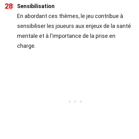
28
Sensibilisation
En abordant ces thèmes, le jeu contribue à
sensibiliser les joueurs aux enjeux de la santé
mentale et à l'importance de la prise en
charge.