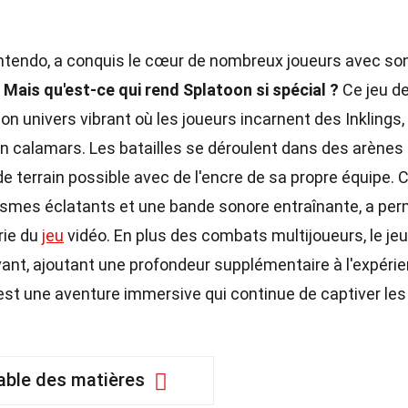
Nintendo, a conquis le cœur de nombreux joueurs avec so
.
Mais qu'est-ce qui rend Splatoon si spécial ?
Ce jeu de 
on univers vibrant où les joueurs incarnent des Inklings,
n calamars. Les batailles se déroulent dans des arènes
s de terrain possible avec de l'encre de sa propre équipe. 
smes éclatants et une bande sonore entraînante, a per
rie du
jeu
vidéo. En plus des combats multijoueurs, le jeu
ant, ajoutant une profondeur supplémentaire à l'expérie
est une aventure immersive qui continue de captiver les
able des matières