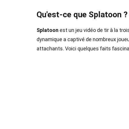
Qu'est-ce que Splatoon ?
Splatoon
est un jeu vidéo de tir à la t
dynamique a captivé de nombreux joue
attachants. Voici quelques faits fascin