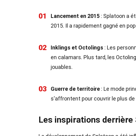
01
Lancement en 2015
: Splatoon a ét
2015. Il a rapidement gagné en pop
02
Inklings et Octolings
: Les personn
en calamars. Plus tard, les Octolin
jouables.
03
Guerre de territoire
: Le mode princ
s'affrontent pour couvrir le plus de
Les inspirations derrière