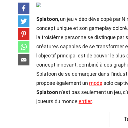
Splatoon
, un jeu vidéo développé par 
concept unique et son gameplay coloré
la troisième personne se distingue par s
créatures capables de se transformer e
l'objectif principal est de couvrir le plu
concept innovant, combiné à des graphi
Splatoon de se démarquer dans l'indust
propose également un
mode
solo captiv
Splatoon
n'est pas seulement un jeu, c'
joueurs du monde
entier
.
T