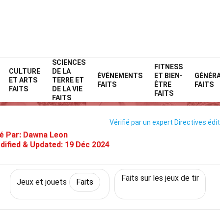
SCIENCES
Home
Culture et arts
Faits
Jeux et jouets
FITNESS
Faits
CULTURE
DE LA
ÉVÉNEMENTS
ET BIEN-
GÉNÉR
ET ARTS
TERRE ET
36 Faits Sur Splatoon (Jeu Vidé
FAITS
ÊTRE
FAITS
FAITS
DE LA VIE
FAITS
FAITS
Vérifié par un expert
Directives édit
é Par:
Dawna Leon
dified & Updated:
19 Déc 2024
Faits sur les jeux de tir
Jeux et jouets
Faits