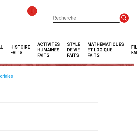
ACTIVITÉS
STYLE
MATHÉMATIQUES
AL
HISTOIRE
FI
HUMAINES
DE VIE
ET LOGIQUE
o)
FAITS
FA
FAITS
FAITS
FAITS
oriales