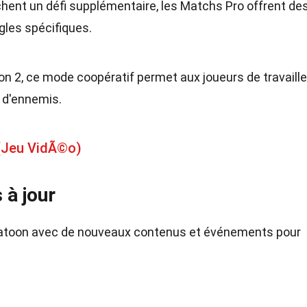
chent un défi supplémentaire, les Matchs Pro offrent de
gles spécifiques.
on 2, ce mode coopératif permet aux joueurs de travaille
 d'ennemis.
 (Jeu VidÃ©o)
 à jour
platoon avec de nouveaux contenus et événements pour