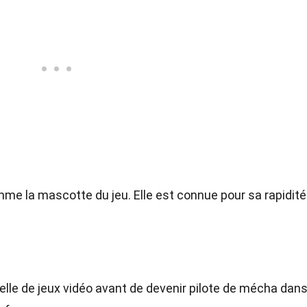
e la mascotte du jeu. Elle est connue pour sa rapidité
elle de jeux vidéo avant de devenir pilote de mécha dans