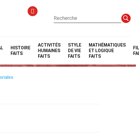
ACTIVITÉS
STYLE
MATHÉMATIQUES
AL
HISTOIRE
FI
HUMAINES
DE VIE
ET LOGIQUE
éo)
FAITS
FA
FAITS
FAITS
FAITS
oriales