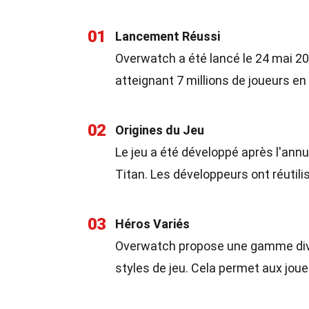
01
Lancement Réussi
Overwatch a été lancé le 24 mai 201
atteignant 7 millions de joueurs e
02
Origines du Jeu
Le jeu a été développé après l'ann
Titan. Les développeurs ont réutil
03
Héros Variés
Overwatch propose une gamme dive
styles de jeu. Cela permet aux joue