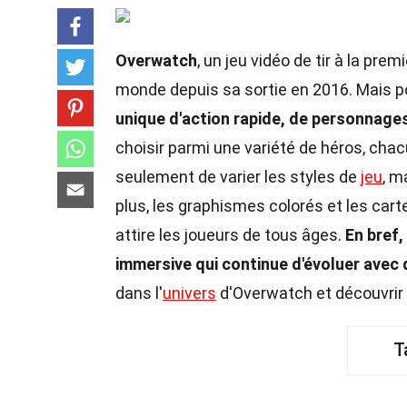
Overwatch
, un jeu vidéo de tir à la pre
monde depuis sa sortie en 2016. Mais pou
unique d'action rapide, de personnages 
choisir parmi une variété de héros, cha
seulement de varier les styles de
jeu
, m
plus, les graphismes colorés et les cart
attire les joueurs de tous âges.
En bref,
immersive qui continue d'évoluer avec 
dans l'
univers
d'Overwatch et découvrir
T