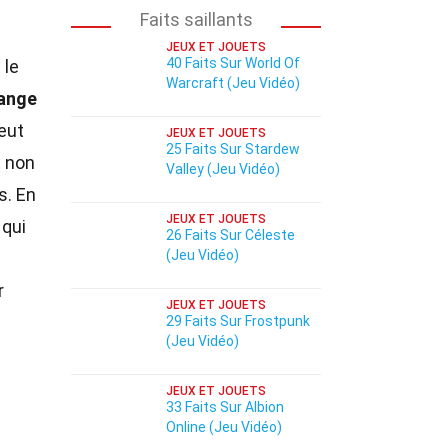
Faits saillants
JEUX ET JOUETS
40 Faits Sur World Of
 le
Warcraft (Jeu Vidéo)
lange
eut
JEUX ET JOUETS
25 Faits Sur Stardew
t non
Valley (Jeu Vidéo)
s. En
JEUX ET JOUETS
 qui
26 Faits Sur Céleste
(Jeu Vidéo)
r
JEUX ET JOUETS
29 Faits Sur Frostpunk
(Jeu Vidéo)
JEUX ET JOUETS
33 Faits Sur Albion
Online (Jeu Vidéo)