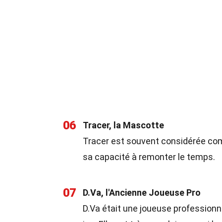
06
Tracer, la Mascotte
Tracer est souvent considérée comm
sa capacité à remonter le temps.
07
D.Va, l'Ancienne Joueuse Pro
D.Va était une joueuse professionn