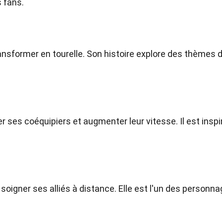
s fans.
ransformer en tourelle. Son histoire explore des thèmes 
er ses coéquipiers et augmenter leur vitesse. Il est inspi
 soigner ses alliés à distance. Elle est l'un des personn