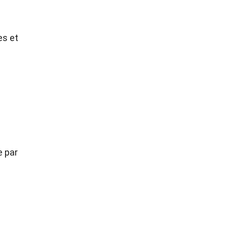
es et
e par