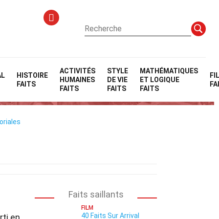
ACTIVITÉS
STYLE
MATHÉMATIQUES
AL
HISTOIRE
FI
HUMAINES
DE VIE
ET LOGIQUE
FAITS
FA
FAITS
FAITS
FAITS
oriales
Faits saillants
FILM
40 Faits Sur Arrival
ti en