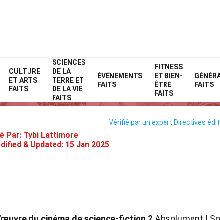
SCIENCES
Home
Film
Faits
FITNESS
CULTURE
DE LA
ÉVÉNEMENTS
ET BIEN-
GÉNÉR
ET ARTS
TERRE ET
39 Faits Sur Alien (Film)
FAITS
ÊTRE
FAITS
FAITS
DE LA VIE
FAITS
FAITS
Vérifié par un expert
Directives édit
é Par:
Tybi Lattimore
dified & Updated:
15 Jan 2025
-d'œuvre du cinéma de science-fiction ?
Absolument ! Sor