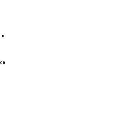
une
 de