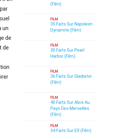
(Film)
 par
suel
FILM
35 Faits Sur Napoleon
à un
Dynamite (Film)
ge de
FILM
t de
30 Faits Sur Pearl
Harbor (Film)
tion
FILM
irer
36 Faits Sur Gladiator
(Film)
FILM
40 Faits Sur Alice Au
Pays Des Merveilles
(Film)
FILM
34 Faits Sur Elf (Film)