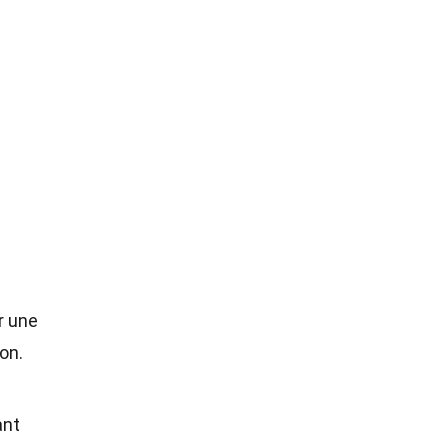
r une
on.
ant