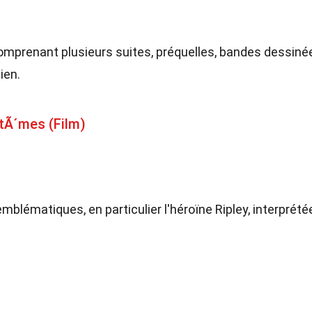
omprenant plusieurs suites, préquelles, bandes dessiné
ien.
ntÃ´mes (Film)
blématiques, en particulier l'héroïne Ripley, interprété