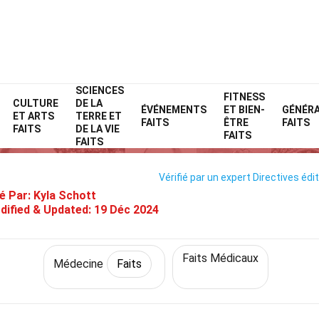
SCIENCES
Home
Fitness et bien-être
Faits
Médecine
FITNESS
Faits
CULTURE
DE LA
ÉVÉNEMENTS
ET BIEN-
GÉNÉR
ET ARTS
TERRE ET
34 Faits Sur Lymphome
FAITS
ÊTRE
FAITS
FAITS
DE LA VIE
FAITS
FAITS
Vérifié par un expert
Directives édit
é Par:
Kyla Schott
dified & Updated:
19 Déc 2024
Faits Médicaux
Médecine
Faits