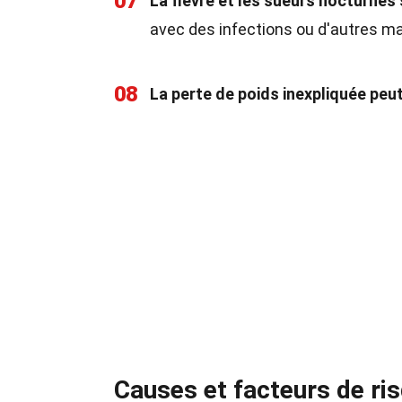
07
La fièvre et les sueurs nocturnes
avec des infections ou d'autres ma
08
La perte de poids inexpliquée peut
Causes et facteurs de ri