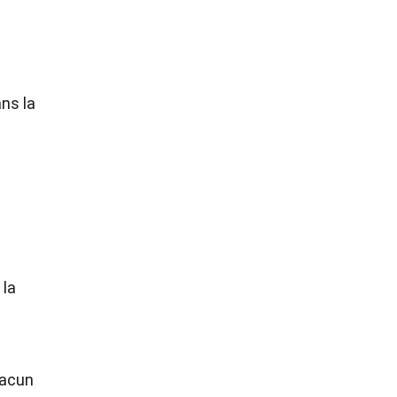
ans la
n
 la
hacun