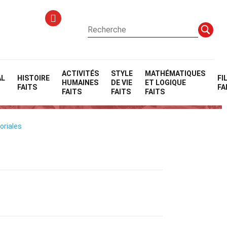
ACTIVITÉS
STYLE
MATHÉMATIQUES
AL
HISTOIRE
FI
HUMAINES
DE VIE
ET LOGIQUE
FAITS
FA
FAITS
FAITS
FAITS
oriales