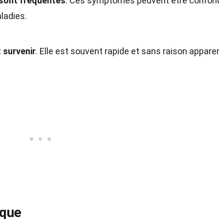
 sont fréquentes
. Ces symptômes peuvent être confon
ladies.
 survenir
. Elle est souvent rapide et sans raison appare
sque