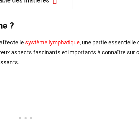
able des matières
me ?
affecte le
système lymphatique
, une partie essentielle 
reux aspects fascinants et importants à connaître sur 
essants.