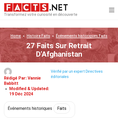
Transformez votre curiosité en découverte
Home
Histoire
Faits
Événements historiques
Faits
27 Faits Sur Retrait
D’Afghanistan
Vérifié par un expert
Directives
éditoriales
Rédigé Par:
Vannie
Babbitt
Modified & Updated:
19 Déc 2024
Événements historiques
Faits