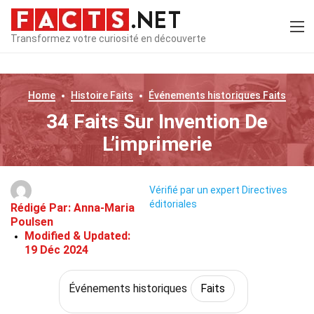
Transformez votre curiosité en découverte
Home
Histoire
Faits
Événements historiques
Faits
34 Faits Sur Invention De
L’imprimerie
Vérifié par un expert
Directives
éditoriales
Rédigé Par:
Anna-Maria
Poulsen
Modified & Updated:
19 Déc 2024
Événements historiques
Faits