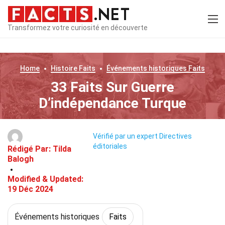
Transformez votre curiosité en découverte
Home
Histoire
Faits
Événements historiques
Faits
33 Faits Sur Guerre
D’indépendance Turque
Vérifié par un expert
Directives
éditoriales
Rédigé Par:
Tilda
Balogh
Modified & Updated:
19 Déc 2024
Événements historiques
Faits