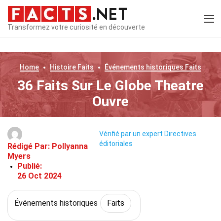
Transformez votre curiosité en découverte
Home
Histoire
Faits
Événements historiques
Faits
36 Faits Sur Le Globe Theatre
Ouvre
Vérifié par un expert
Directives
éditoriales
Rédigé Par:
Pollyanna
Myers
Publié:
26 Oct 2024
Événements historiques
Faits