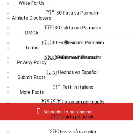
Write For Us
🇮🇹 30 Fatti su Parmalim
Affiliate Disclosure
🇳🇴 30 Fakta om Parmalim
DMCA
🇵🇹 30 Fatos sobre Parmalim
🌍 Facts
Terms
🇸🇪 30 Fakta om Parmalim
🇩🇪 Fakten auf Deutsch
Privacy Policy
🇪🇸 Hechos en Español
Submit Facts
🇮🇹 Fatti in Italiano
More Facts
🇧🇷 🇵🇹 Fatos em português
Subscribe to our channel
🇩🇰 Fakta på dansk
🇸🇪 Fakta på svenska