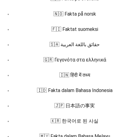
🇳🇴 Fakta på norsk
🇫🇮 Faktat suomeksi
🇸🇦 حقائق باللغة العربية
🇬🇷 Γεγονότα στα ελληνικά
🇮🇳 हिंदी में तथ्य
🇮🇩 Fakta dalam Bahasa Indonesia
🇯🇵 日本語の事実
🇰🇷 한국어로 된 사실
🇲🇾 Fakta dalam Bahasa Melayu