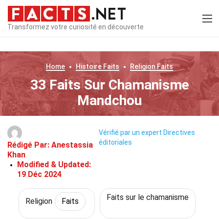
Transformez votre curiosité en découverte
Home
Histoire
Faits
Religion
Faits
33 Faits Sur Chamanisme
Mandchou
Vérifié par un expert
Directives
éditoriales
Rédigé Par:
Anestassia
Khan
Modified & Updated:
19 Déc 2024
Faits sur le chamanisme
Religion
Faits