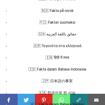
🇳🇴 Fakta på norsk
🇫🇮 Faktat suomeksi
🇸🇦 حقائق باللغة العربية
🇬🇷 Γεγονότα στα ελληνικά
🇮🇳 हिंदी में तथ्य
🇮🇩 Fakta dalam Bahasa Indonesia
🇯🇵 日本語の事実
🇰🇷 한국어로 된 사실
🇲🇾 Fakta dalam Bahasa Melayu