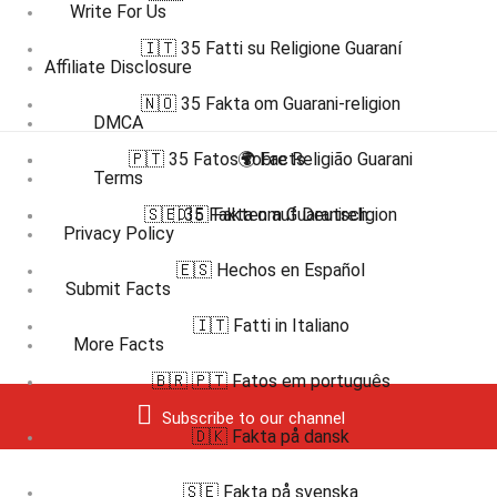
Write For Us
🇮🇹 35 Fatti su Religione Guaraní
Affiliate Disclosure
🇳🇴 35 Fakta om Guarani-religion
DMCA
🇵🇹 35 Fatos sobre Religião Guarani
🌍 Facts
Terms
🇸🇪 35 Fakta om Guaranireligion
🇩🇪 Fakten auf Deutsch
Privacy Policy
🇪🇸 Hechos en Español
Submit Facts
🇮🇹 Fatti in Italiano
More Facts
🇧🇷 🇵🇹 Fatos em português
Subscribe to our channel
🇩🇰 Fakta på dansk
🇸🇪 Fakta på svenska