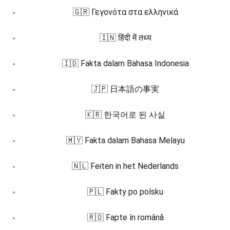
🇬🇷 Γεγονότα στα ελληνικά
🇮🇳 हिंदी में तथ्य
🇮🇩 Fakta dalam Bahasa Indonesia
🇯🇵 日本語の事実
🇰🇷 한국어로 된 사실
🇲🇾 Fakta dalam Bahasa Melayu
🇳🇱 Feiten in het Nederlands
🇵🇱 Fakty po polsku
🇷🇴 Fapte în română