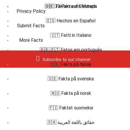
🇸🇪 33 Fakta om Marapu
🇩🇪 Fakten auf Deutsch
Privacy Policy
🇪🇸 Hechos en Español
Submit Facts
🇮🇹 Fatti in Italiano
More Facts
🇧🇷 🇵🇹 Fatos em português
Subscribe to our channel
🇩🇰 Fakta på dansk
🇸🇪 Fakta på svenska
🇳🇴 Fakta på norsk
🇫🇮 Faktat suomeksi
🇸🇦 حقائق باللغة العربية