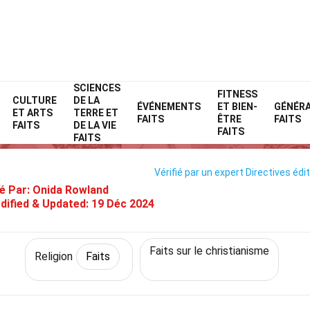
SCIENCES
Home
Histoire
Faits
Religion
FITNESS
Faits
CULTURE
DE LA
ÉVÉNEMENTS
ET BIEN-
GÉNÉR
ET ARTS
TERRE ET
40 Faits Sur Mormonisme
FAITS
ÊTRE
FAITS
FAITS
DE LA VIE
FAITS
FAITS
Vérifié par un expert
Directives édit
é Par:
Onida Rowland
dified & Updated:
19 Déc 2024
Faits sur le christianisme
Religion
Faits