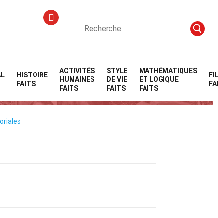
ACTIVITÉS
STYLE
MATHÉMATIQUES
AL
HISTOIRE
FI
HUMAINES
DE VIE
ET LOGIQUE
FAITS
FA
FAITS
FAITS
FAITS
oriales