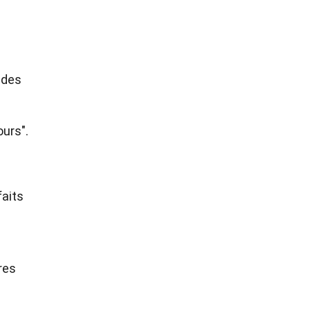
 des
urs".
faits
res