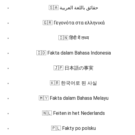
🇸🇦 حقائق باللغة العربية
🇬🇷 Γεγονότα στα ελληνικά
🇮🇳 हिंदी में तथ्य
🇮🇩 Fakta dalam Bahasa Indonesia
🇯🇵 日本語の事実
🇰🇷 한국어로 된 사실
🇲🇾 Fakta dalam Bahasa Melayu
🇳🇱 Feiten in het Nederlands
🇵🇱 Fakty po polsku