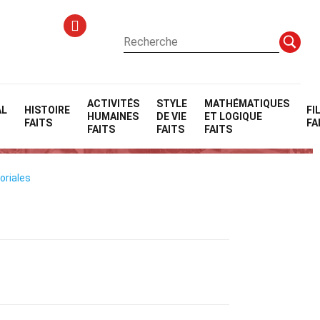
ACTIVITÉS
STYLE
MATHÉMATIQUES
AL
HISTOIRE
FI
HUMAINES
DE VIE
ET LOGIQUE
FAITS
FA
FAITS
FAITS
FAITS
oriales