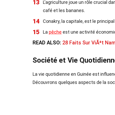
13
L'agriculture joue un rôle crucial 
café et les bananes.
14
Conakry, la capitale, est le princi
15
La
pêche
est une activité économiq
READ ALSO:
28 Faits Sur ViÃªt Na
Société et Vie Quotidien
La vie quotidienne en Guinée est influe
Découvrons quelques aspects de la soc