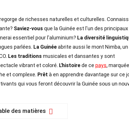
, regorge de richesses naturelles et culturelles. Connais
nante?
Saviez-vous
que la Guinée est l'un des principaux
nerai essentiel pour l'aluminium?
La diversité linguisti
ngues parlées.
La Guinée
abrite aussi le mont Nimba, un 
SCO.
Les traditions
musicales et dansantes y sont
ctacle vibrant et coloré.
L'histoire
de ce
pays
, marquée
che et complexe.
Prêt
à en apprendre davantage sur ce j
tivants qui vous feront découvrir la Guinée sous un no
able des matières