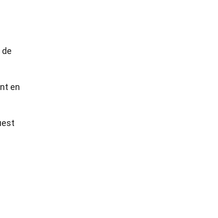
 de
ant en
uest