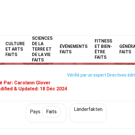
SCIENCES
Home
Monde
Faits
Pays
Faits
FITNESS
CULTURE
DE LA
ÉVÉNEMENTS
ET BIEN-
GÉNÉR
ET ARTS
TERRE ET
33 Faits Sur Guinée
FAITS
ÊTRE
FAITS
FAITS
DE LA VIE
FAITS
FAITS
Vérifié par un expert
Directives édit
é Par:
Carolann Glover
dified & Updated:
18 Déc 2024
Länderfakten
Pays
Faits