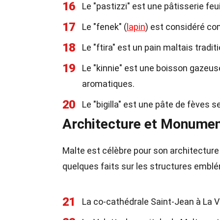
16
Le "pastizzi" est une pâtisserie feu
17
Le "fenek" (
lapin
) est considéré co
18
Le "ftira" est un pain maltais tradi
19
Le "kinnie" est une boisson gazeu
aromatiques.
20
Le "bigilla" est une pâte de fèves 
Architecture et Monume
Malte est célèbre pour son architectur
quelques faits sur les structures emblém
21
La co-cathédrale Saint-Jean à La 