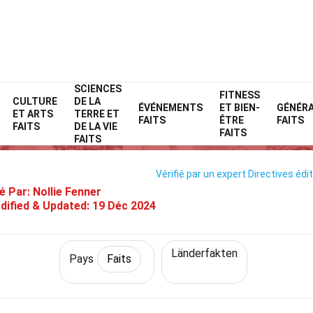
SCIENCES
Home
Monde
Faits
Pays
Faits
FITNESS
CULTURE
DE LA
ÉVÉNEMENTS
ET BIEN-
GÉNÉR
ET ARTS
TERRE ET
35 Faits Sur Malte
FAITS
ÊTRE
FAITS
FAITS
DE LA VIE
FAITS
FAITS
Vérifié par un expert
Directives édit
é Par:
Nollie Fenner
dified & Updated:
19 Déc 2024
Länderfakten
Pays
Faits