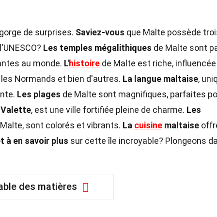
regorge de surprises.
Saviez-vous
que Malte possède troi
e l'UNESCO?
Les temples mégalithiques
de Malte sont p
tantes au monde.
L'
histoire
de Malte est riche, influencée
, les Normands et bien d'autres.
La langue maltaise
, uni
ante.
Les plages
de Malte sont magnifiques, parfaites po
 Valette
, est une ville fortifiée pleine de charme.
Les
Malte, sont colorés et vibrants.
La
cuisine
maltaise
offr
t à en savoir plus
sur cette île incroyable? Plongeons d
able des matières