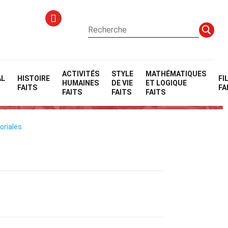
ACTIVITÉS
STYLE
MATHÉMATIQUES
AL
HISTOIRE
FI
HUMAINES
DE VIE
ET LOGIQUE
FAITS
FA
FAITS
FAITS
FAITS
oriales