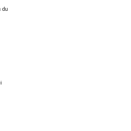
s du
i