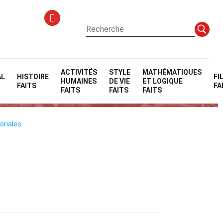
ACTIVITÉS
STYLE
MATHÉMATIQUES
AL
HISTOIRE
FI
HUMAINES
DE VIE
ET LOGIQUE
FAITS
FA
FAITS
FAITS
FAITS
oriales