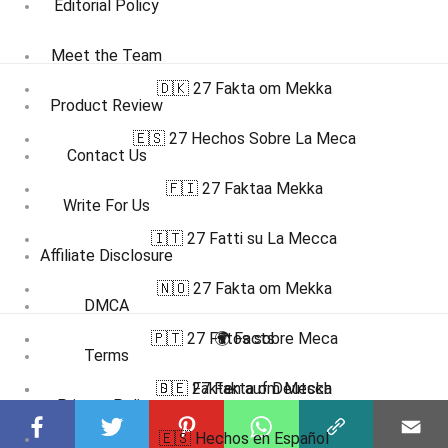
Editorial Policy
Meet the Team
🇩🇰 27 Fakta om Mekka
Product Review
🇪🇸 27 Hechos Sobre La Meca
Contact Us
🇫🇮 27 Faktaa Mekka
Write For Us
🇮🇹 27 Fatti su La Mecca
Affiliate Disclosure
🇳🇴 27 Fakta om Mekka
DMCA
🇵🇹 27 Fatos sobre Meca
🌍 Facts
Terms
🇸🇪 27 Fakta om Mecka
🇩🇪 Fakten auf Deutsch
Privacy Policy
🇪🇸 Hechos en Español