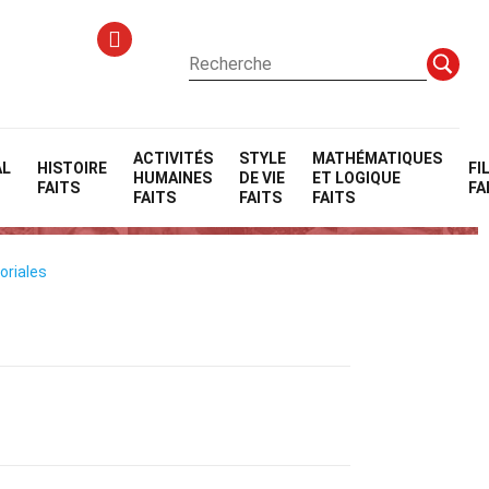
ACTIVITÉS
STYLE
MATHÉMATIQUES
AL
HISTOIRE
FI
HUMAINES
DE VIE
ET LOGIQUE
FAITS
FA
FAITS
FAITS
FAITS
oriales