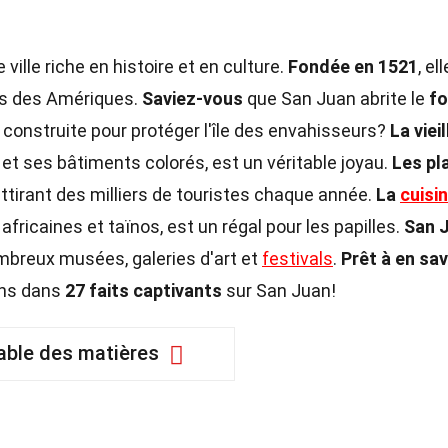
 ville riche en histoire et en culture.
Fondée en 1521
, el
les des Amériques.
Saviez-vous
que San Juan abrite le
fo
construite pour protéger l'île des envahisseurs?
La vieil
t ses bâtiments colorés, est un véritable joyau.
Les pl
tirant des milliers de touristes chaque année.
La
cuisi
fricaines et taïnos, est un régal pour les papilles.
San 
ombreux musées, galeries d'art et
festivals
.
Prêt à en sav
ons dans
27 faits captivants
sur San Juan!
able des matières