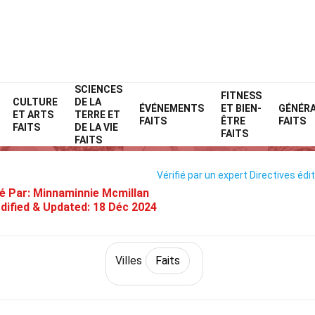
SCIENCES
Home
Monde
Faits
Villes
Faits
FITNESS
CULTURE
DE LA
ÉVÉNEMENTS
ET BIEN-
GÉNÉR
ET ARTS
TERRE ET
27 Faits Sur San Juan
FAITS
ÊTRE
FAITS
FAITS
DE LA VIE
FAITS
FAITS
Vérifié par un expert
Directives édit
é Par:
Minnaminnie Mcmillan
dified & Updated:
18 Déc 2024
Villes
Faits