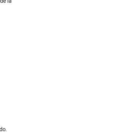
de la
do.