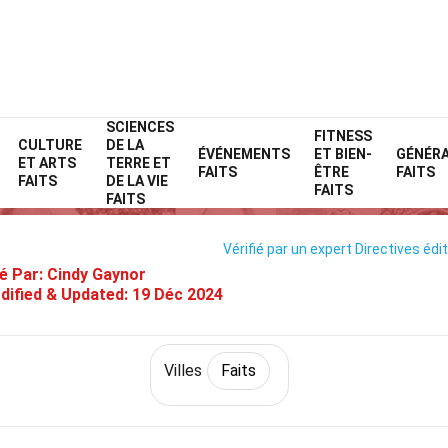
SCIENCES
Home
Monde
Faits
Villes
Faits
FITNESS
CULTURE
DE LA
ÉVÉNEMENTS
ET BIEN-
GÉNÉR
ET ARTS
TERRE ET
25 Faits Sur Bratislava
FAITS
ÊTRE
FAITS
FAITS
DE LA VIE
FAITS
FAITS
Vérifié par un expert
Directives édit
é Par:
Cindy Gaynor
dified & Updated:
19 Déc 2024
Villes
Faits