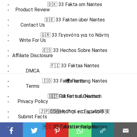
🇩🇰 33 Fakta om Nantes
Product Review
🇩🇪 33 Fakten über Nantes
Contact Us
🇬🇷 33 Γεγονότα για το Νάντη
Write For Us
🇪🇸 33 Hechos Sobre Nantes
Affiliate Disclosure
🇫🇮 33 Faktaa Nantes
DMCA
🇮🇩 33 Fakta tentang Nantes
🌍 Facts
Terms
🇩🇪 Fakten auf Deutsch
🇮🇹 33 Fatti su Nantes
Privacy Policy
🇯🇵 35個のアヴィニョンの事実
🇪🇸 Hechos en Español
Submit Facts
🇲🇸 33 Fakta tentang Nantes
🇮🇹 Fatti in Italiano
More Facts