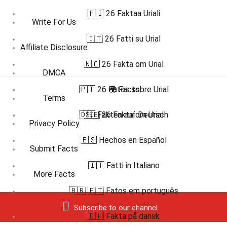
🇫🇮 26 Faktaa Uriali
Write For Us
🇮🇹 26 Fatti su Urial
Affiliate Disclosure
🇳🇴 26 Fakta om Urial
DMCA
🇵🇹 26 Fatos sobre Urial
🌍 Facts
Terms
🇩🇪 Fakten auf Deutsch
🇸🇪 26 Fakta om Urial
Privacy Policy
🇪🇸 Hechos en Español
Submit Facts
🇮🇹 Fatti in Italiano
More Facts
🇧🇷 🇵🇹 Fatos em português
Subscribe to our channel
🇩🇰 Fakta på dansk