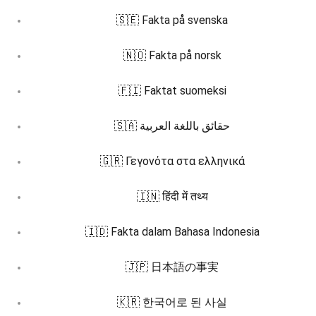
🇸🇪 Fakta på svenska
🇳🇴 Fakta på norsk
🇫🇮 Faktat suomeksi
🇸🇦 حقائق باللغة العربية
🇬🇷 Γεγονότα στα ελληνικά
🇮🇳 हिंदी में तथ्य
🇮🇩 Fakta dalam Bahasa Indonesia
🇯🇵 日本語の事実
🇰🇷 한국어로 된 사실